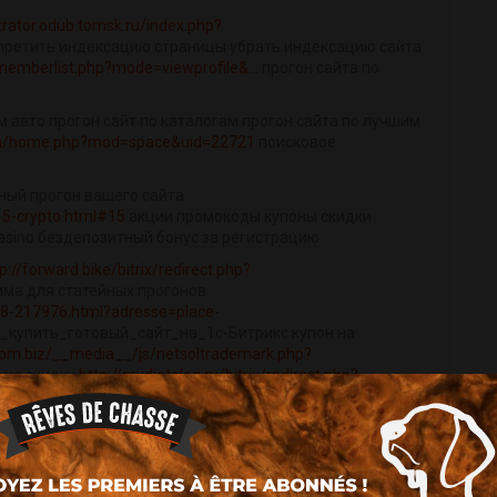
ustrator.odub.tomsk.ru/index.php?
апретить индексацию страницы убрать индексацию сайта
memberlist.php?mode=viewprofile&...
прогон сайта по
 авто прогон сайт по каталогам прогон сайта по лучшим
om/home.php?mod=space&uid=22721
поисковое
йный прогон вашего сайта
15-crypto.html#15
акции промокоды купоны скидки
asino бездепозитный бонус за регистрацию
p://forward.bike/bitrix/redirect.php?
ма для статейных прогонов
8-217976.html?adresse=place-
_купить_готовый_сайт_на_1с-Битрикс купон на
com.biz/__media__/js/netsoltrademark.php?
 на скидку
http://mydietolog.ru/bitrix/redirect.php?
/pgs/royal-oak-casino-review-uk...
hp?uid=functionalroste
http://xn--80aackbe6b0at.xn--