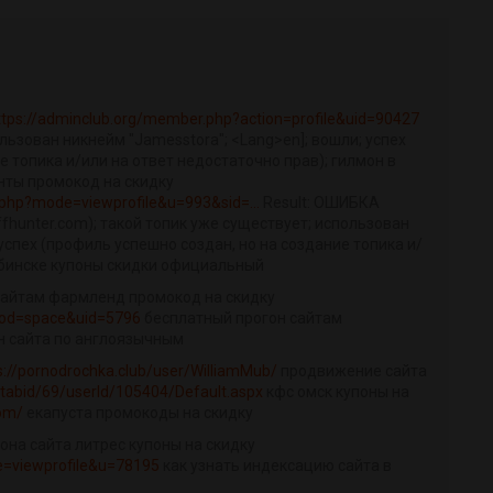
ttps://adminclub.org/member.php?action=profile&uid=90427
ользован никнейм "Jamesstora"; <Lang>en]; вошли; успех
е топика и/или на ответ недостаточно прав); гилмон в
нты промокод на скидку
.php?mode=viewprofile&u=993&sid=...
Result: ОШИБКА
iffhunter.com); такой топик уже существует; использован
 успех (профиль успешно создан, но на создание топика и/
лябинске купоны скидки официальный
сайтам фармленд промокод на скидку
mod=space&uid=5796
бесплатный прогон сайтам
н сайта по англоязычным
s://pornodrochka.club/user/WilliamMub/
продвижение сайта
/tabid/69/userId/105404/Default.aspx
кфс омск купоны на
com/
екапуста промокоды на скидку
она сайта литрес купоны на скидку
de=viewprofile&u=78195
как узнать индексацию сайта в