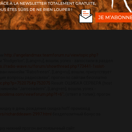
Répondre
ам
http://angelandmax.teamforum.ru/viewtopic.php?
"Rodgerlon"; [Lang=ru]; вошли; успех - запостили в раздел
ps://radio-wave.ru/forum/showthread.php?73441-1xslot-
ван никнейм "Rabofreesn"; [Lang=ru]; вошли; присутствует
бщие вопросы радиосвязи"; прогон по сайтам бесплатно
pic.php?p=752075#p752075
Result: ОШИБКА СЕРВЕРА (host
 никнейм "Jamesademi"; [Lang=en]; вошли; успех -
escolima.com/viewforum.php?f=6";
(ответ в топик); прогон
скидку в день рождения скидка hoff промокод
rs/richarddeawn-2997.html
бездепозитный бонус за
дку нижний прогон англоязычный сайт