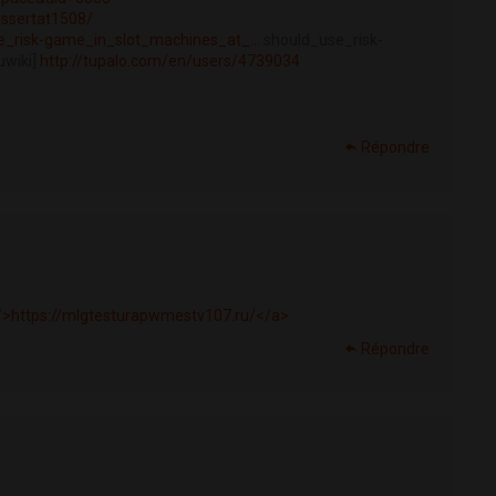
issertat1508/
e_risk-game_in_slot_machines_at_...
should_use_risk-
uwiki]
http://tupalo.com/en/users/4739034
Répondre
/>https://mlgtesturapwmestv107.ru/</a>
Répondre