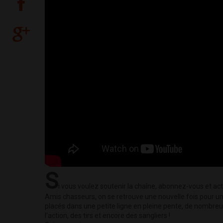
S
i vous voulez soutenir la chaîne, abonnez-vous et acti
Amis chasseurs, on se retrouve une nouvelle fois pour u
placés dans une petite ligne en pleine pente, de nombreux
l'action, des tirs et encore des sangliers !