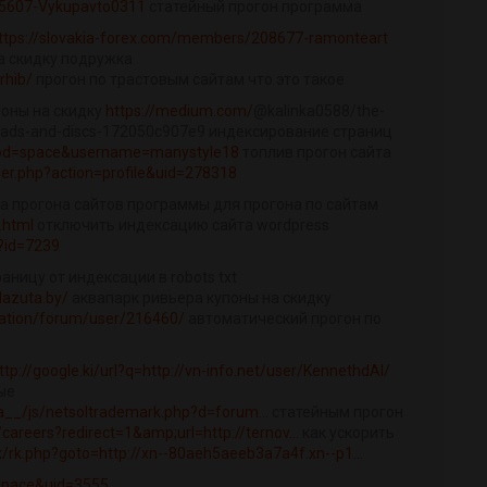
525607-Vykupavto0311
статейный прогон программа
ttps://slovakia-forex.com/members/208677-ramonteart
а скидку подружка
rhib/
прогон по трастовым сайтам что это такое
поны на скидку
https://medium.com/
@kalinka0588/the-
-pads-and-discs-172050c907e9 индексирование страниц
mod=space&username=manystyle18
топлив прогон сайта
r.php?action=profile&uid=278318
та прогона сайтов программы для прогона по сайтам
.html
отключить индексацию сайта wordpress
p?id=7239
аницу от индексации в robots txt
lazuta.by/
аквапарк ривьера купоны на скидку
cation/forum/user/216460/
автоматический прогон по
ttp://google.ki/url?q=http://vn-info.net/user/KennethdAl/
ые
__/js/netsoltrademark.php?d=forum...
статейным прогон
areers?redirect=1&amp;url=http://ternov...
как ускорить
rix/rk.php?goto=http://xn--80aeh5aeeb3a7a4f.xn--p1...
space&uid=3555