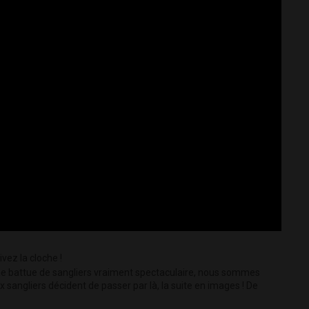
vez la cloche !
ne battue de sangliers vraiment spectaculaire, nous sommes
 sangliers décident de passer par là, la suite en images ! De