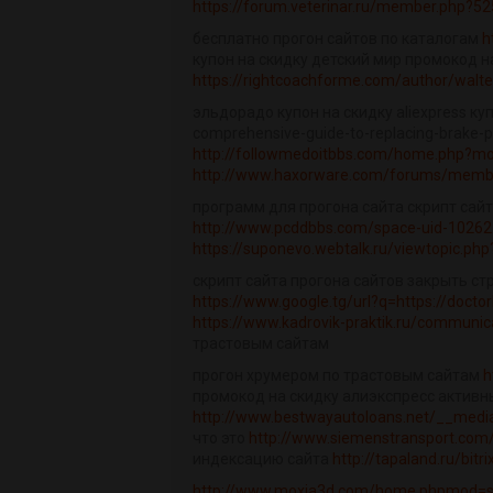
https://forum.veterinar.ru/member.php?
бесплатно прогон сайтов по каталогам
h
купон на скидку детский мир промокод н
https://rightcoachforme.com/author/walte
эльдорадо купон на скидку aliexpress ку
comprehensive-guide-to-replacing-brake
http://followmedoitbbs.com/home.php?
http://www.haxorware.com/forums/membe
программ для прогона сайта скрипт сай
http://www.pcddbbs.com/space-uid-10262
https://suponevo.webtalk.ru/viewtopic.ph
скрипт сайта прогона сайтов закрыть стр
https://www.google.tg/url?q=https://doctor
https://www.kadrovik-praktik.ru/communi
трастовым сайтам
прогон хрумером по трастовым сайтам
h
промокод на скидку алиэкспресс активн
http://www.bestwayautoloans.net/__media
что это
http://www.siemenstransport.com/c
индексацию сайта
http://tapaland.ru/bit
http://www.moxia3d.com/home.phpmod=