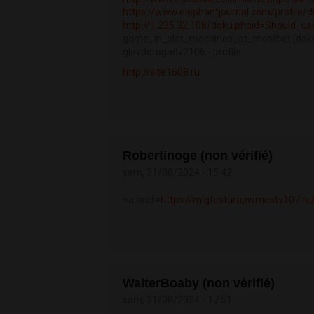
https://www.elephantjournal.com/profile/d
http://1.235.32.108/doku.phpid=Should_us
game_in_slot_machines_at_mostbet [dok
glavdorogadv2106 - profile
http://site1608.ru
Robertinoge (non vérifié)
sam, 31/08/2024 - 15:42
<a href=
https://mlgtesturapwmestv107.ru
WalterBoaby (non vérifié)
sam, 31/08/2024 - 17:51