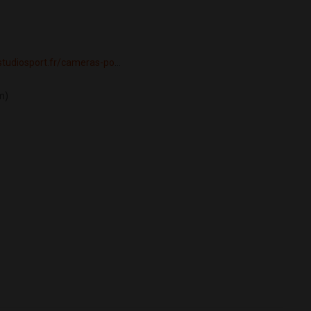
studiosport.fr/cameras-po
...
m)