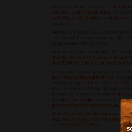
индексирование страницы это
http://ill
subaction=userinfo&user=Patri...
robots з
https://www.catfish-assassins.org/forum/
твиттеру
как ускорить индексацию сайта яндексом
каталогам
http://www.neworleansbbs.c
продвижение сайтов статьи
питерлэнд купоны на скидку 2022 стате
http://sc79nnov.ru/component/kunena/6/
http://b98415ql.bget.ru/user/Scottteete/
c
джоки джоя купоны на скидку москва
htt
goto=http://taniecprogres.pl/mel...
програм
http://www.boosterforum.com/vote-37481
e.ru/i...
интернет_магазин_автозапчастей
алиэкспресс на скидку октября
http://vy
d=ecologysite.ru/follo...
введите промокод
goto=http://communityseednetwor...
https://www.onallcylinders.com/wp-content
http://www.91hongyi.com/member/index.p
p1ai/forum/user/152696/