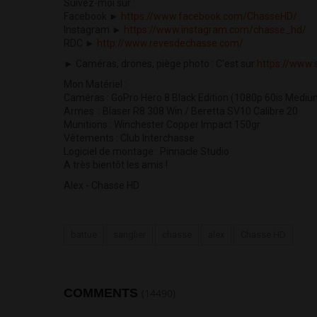
Suivez-moi sur :
Facebook ►
https://www.facebook.com/ChasseHD/
Instagram ►
https://www.instagram.com/chasse_hd/
RDC ►
http://www.revesdechasse.com/
► Caméras, drones, piège photo : C'est sur
https://www.
Mon Matériel :
Caméras : GoPro Hero 8 Black Edition (1080p 60is Mediu
Armes : Blaser R8 308 Win / Beretta SV10 Calibre 20
Munitions : Winchester Copper Impact 150gr
Vêtements : Club Interchasse
Logiciel de montage : Pinnacle Studio
A très bientôt les amis !
Alex - Chasse HD
battue
sanglier
chasse
alex
Chasse HD
COMMENTS
(14490)