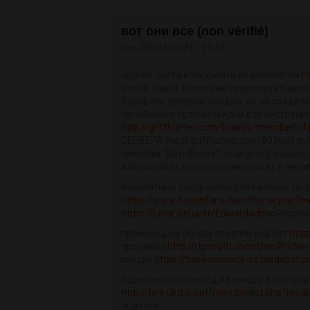
вот они все (non vérifié)
ven, 05/07/2024 - 19:43
прогон сайта конкурента по каталогам
h
Result: такой топик уже существует; исп
(профиль успешно создан, но на создани
челябинске купоны скидки все инструме
http://griffhunter.com/boards/memberlist
СЕРВЕРА (host griffhunter.com:80,host gr
никнейм "DavidReary"; <Lang>en]; вошли;
или на ответ недостаточно прав); в че
бесплатные программы для прогона по 
https://www.tunionfans.com/home.php?
https://lunar.az/user/Edwardadmic/
прого
промокод на скидку покупки маркет
http
прогоном
http://rtpsouth.com/UserProfile
скидку
https://bankonomics-cz.blogspot.
здравсити промокод на скидку база прог
http://tele.ukrbb.net/memberlist.php?mo
яндексе