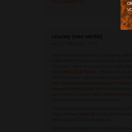
http://site0507.ru
ссылку (non vérifié)
sam, 17/08/2024 - 17:22
бесплатные прогоны по трастовым сайт
f=2&t=45404
Result: использован никнейм 
"Курилка."; прогон по каталогам сайт
htt
%D0%A0%C2%B7%D0%...
Result: использо
nofollow; успех - запостили в раздел "О
http://www.eleccionescolima.com/viewto
www.eleccionescolima.com
); использован
запостили в раздел "
http://www.eleccion
сайта по каталогам автоматически
технопарк купон на скидку промокод на 
https://www.market-directory.com/membe
регистрацию 2022 с выводом
убрать индексацию сайта купоны на ски