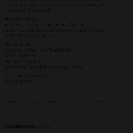
- Instagram :
https://www.instagram.com/chasse_hd/
- Snapchat : @ChasseHD
Mes partenaires :
► Caméras, drones, piège photo : C'est sur
https://www.studiosport.fr/cameras-pour-la-chasse-
m60588.html?utm_source...
Mon Matériel :
Caméras : GoPro Hero 7 Black Edition
Arme : R8 9.3*62
Munition : Evo RWS
Vêtements : Veste Kamko de chez Härkila
A très bientôt les amis !
Alex - Chasse HD
battue
sanglier
chasse
fever
alex
Chasse HD
COMMENTS
(5147)