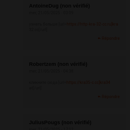
AntoineDug (non vérifié)
mer, 21/05/2025 - 03:09
узнать больше [url=
https://http-kra-32-cc.ru]kra
32 cc[/url]
Répondre
Robertzem (non vérifié)
mer, 21/05/2025 - 04:38
кликните сюда [url=
https://kra35-c.cc]kra34
at[/url]
Répondre
JuliusPougs (non vérifié)
mer, 21/05/2025 - 17:12