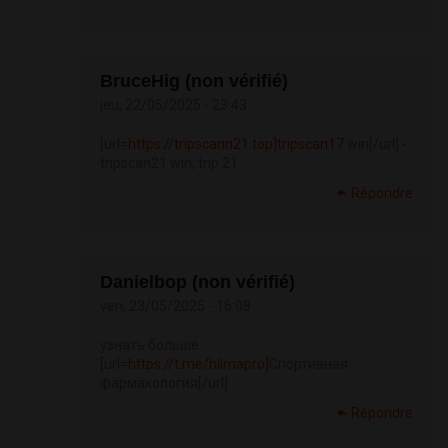
BruceHig (non vérifié)
jeu, 22/05/2025 - 23:43
[url=
https://tripscann21.top]tripscan17
win[/url] -
tripscan21 win, trip 21
Répondre
Danielbop (non vérifié)
ven, 23/05/2025 - 16:08
узнать больше
[url=
https://t.me/hilmapro]
Спортивная
фармакология[/url]
Répondre