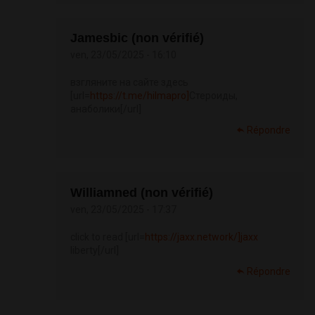
Jamesbic (non vérifié)
ven, 23/05/2025 - 16:10
взгляните на сайте здесь
[url=
https://t.me/hilmapro]
Стероиды,
анаболики[/url]
Répondre
Williamned (non vérifié)
ven, 23/05/2025 - 17:37
click to read [url=
https://jaxx.network/]jaxx
liberty[/url]
Répondre