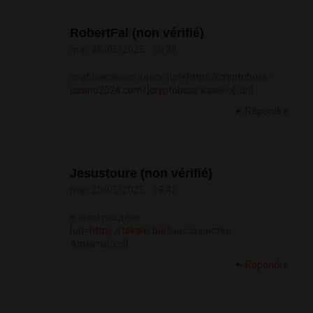
RobertFal (non vérifié)
mar, 20/05/2025 - 10:28
опубликовано здесь [url=
https://cryptoboss-
casino2024.com/]cryptoboss
казино[/url]
Répondre
Jesustoure (non vérifié)
mar, 20/05/2025 - 18:42
в этом разделе
[url=
https://tokalki.bar]
массажистки
Алматы[/url]
Répondre