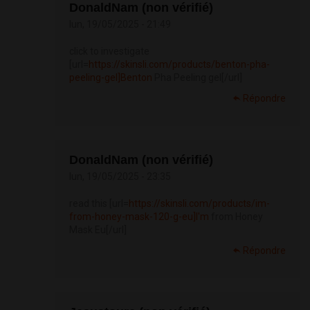
DonaldNam (non vérifié)
lun, 19/05/2025 - 21:49
click to investigate
[url=
https://skinsli.com/products/benton-pha-
peeling-gel]Benton
Pha Peeling gel[/url]
Répondre
DonaldNam (non vérifié)
lun, 19/05/2025 - 23:35
read this [url=
https://skinsli.com/products/im-
from-honey-mask-120-g-eu]I'm
from Honey
Mask Eu[/url]
Répondre