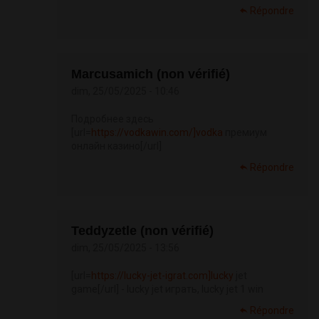
Répondre
Marcusamich (non vérifié)
dim, 25/05/2025 - 10:46
Подробнее здесь
[url=
https://vodkawin.com/]vodka
премиум
онлайн казино[/url]
Répondre
Teddyzetle (non vérifié)
dim, 25/05/2025 - 13:56
[url=
https://lucky-jet-igrat.com]lucky
jet
game[/url] - lucky jet играть, lucky jet 1 win
Répondre