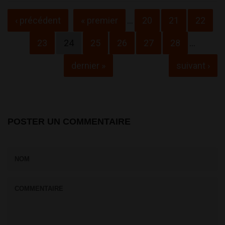
Pages
‹ précédent
« premier
…
20
21
22
23
24
25
26
27
28
…
dernier »
suivant ›
POSTER UN COMMENTAIRE