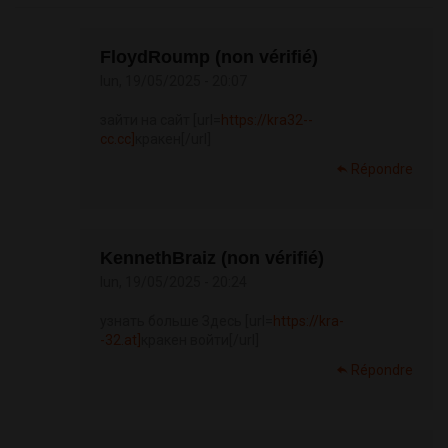
FloydRoump (non vérifié)
lun, 19/05/2025 - 20:07
зайти на сайт [url=
https://kra32--
cc.cc]
кракен[/url]
Répondre
KennethBraiz (non vérifié)
lun, 19/05/2025 - 20:24
узнать больше Здесь [url=
https://kra-
-32.at]
кракен войти[/url]
Répondre