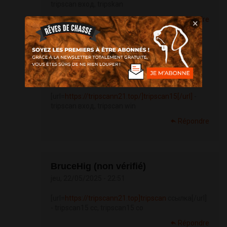
tripscan вход, tripskan
Répondre
×
BruceHig (non vérifié)
jeu, 22/05/2025 - 21:07
[url=
https://tripscann21.top/]tripscan15[/url]
-
tripscan вход, tripscan win
Répondre
BruceHig (non vérifié)
jeu, 22/05/2025 - 22:51
[url=
https://tripscann21.top]tripscan
ссылка[/url]
- tripscan15 cc, tripscan15 co
Répondre