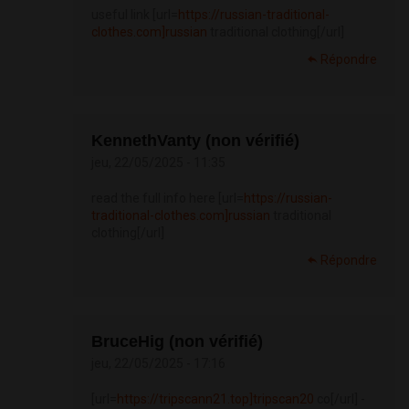
useful link [url=
https://russian-traditional-
clothes.com]russian
traditional clothing[/url]
Répondre
KennethVanty (non vérifié)
jeu, 22/05/2025 - 11:35
read the full info here [url=
https://russian-
traditional-clothes.com]russian
traditional
clothing[/url]
Répondre
BruceHig (non vérifié)
jeu, 22/05/2025 - 17:16
[url=
https://tripscann21.top]tripscan20
co[/url] -