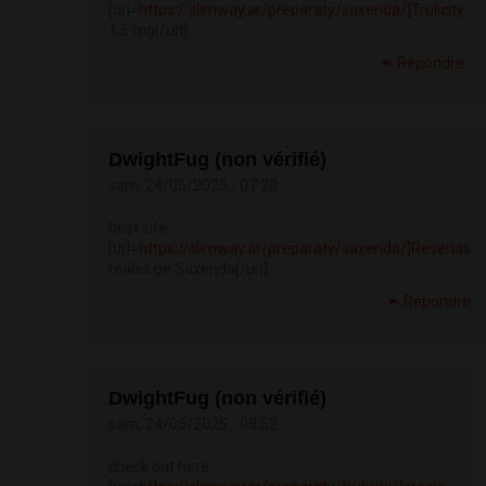
[url=
https://slimway.ar/preparaty/saxenda/]Trulicity
1,5 mg[/url]
Répondre
DwightFug (non vérifié)
sam, 24/05/2025 - 07:20
best site
[url=
https://slimway.ar/preparaty/saxenda/]Resenas
reales de Saxenda[/url]
Répondre
DwightFug (non vérifié)
sam, 24/05/2025 - 08:52
check out here