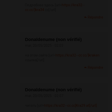
Подробнее здесь [url=
https://kra32--
cc.cc/]kra34
cc[/url]
Répondre
Donaldenume (non vérifié)
mar, 20/05/2025 - 02:03
на этом сайте [url=
https://kra32--cc.cc/]kraken
ссылка[/url]
Répondre
Donaldenume (non vérifié)
mar, 20/05/2025 - 02:07
читать [url=
https://kra32--cc.cc]Kra29.at[/url]