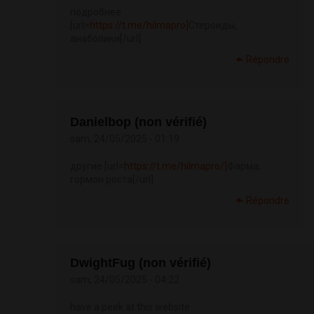
подробнее
[url=
https://t.me/hilmapro]
Стероиды,
анаболики[/url]
Répondre
Danielbop (non vérifié)
sam, 24/05/2025 - 01:19
другие [url=
https://t.me/hilmapro/]
Фарма,
гормон роста[/url]
Répondre
DwightFug (non vérifié)
sam, 24/05/2025 - 04:22
have a peek at this website