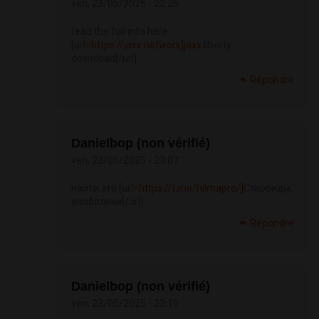
ven, 23/05/2025 - 22:25
read the full info here
[url=
https://jaxx.network]jaxx
liberty
download[/url]
Répondre
Danielbop (non vérifié)
ven, 23/05/2025 - 23:07
найти это [url=
https://t.me/hilmapro/]
Стероиды,
анаболики[/url]
Répondre
Danielbop (non vérifié)
ven, 23/05/2025 - 23:10