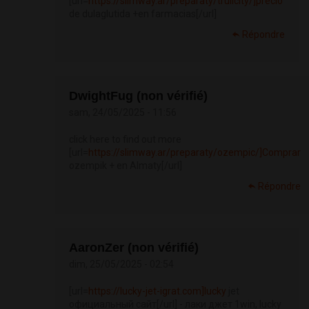
[url=
https://slimway.ar/preparaty/trulicity/]precio
de dulaglutida +en farmacias[/url]
Répondre
DwightFug (non vérifié)
sam, 24/05/2025 - 11:56
click here to find out more
[url=
https://slimway.ar/preparaty/ozempic/]Comprar
ozempik + en Almaty[/url]
Répondre
AaronZer (non vérifié)
dim, 25/05/2025 - 02:54
[url=
https://lucky-jet-igrat.com]lucky
jet
официальный сайт[/url] - лаки джет 1win, lucky