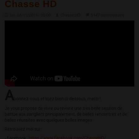
Chasse HD
lun, 04/11/2019 - 00:00
Chasse HD
5147 commentaire
A
bonnez-vous et lisez bien ci-dessous, merci !
Je vous propose de vivre ou revivre une très belle session de
battue aux sangliers principalement, de belles rencontres et de
belles réussites avec quelques belles images.
Retrouvez moi sur :
- Facebook :
https://www.facebook.com/ChasseHD/