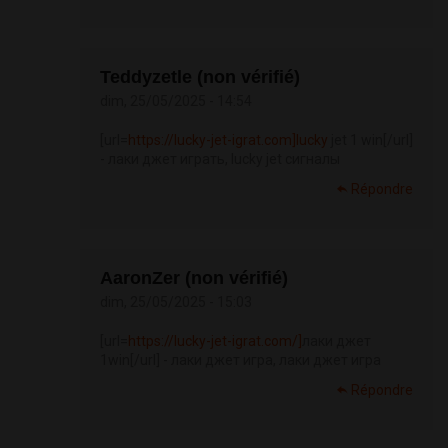
Teddyzetle (non vérifié)
dim, 25/05/2025 - 14:54
[url=
https://lucky-jet-igrat.com]lucky
jet 1 win[/url]
- лаки джет играть, lucky jet сигналы
Répondre
AaronZer (non vérifié)
dim, 25/05/2025 - 15:03
[url=
https://lucky-jet-igrat.com/]
лаки джет
1win[/url] - лаки джет игра, лаки джет игра
Répondre