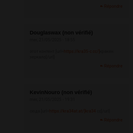
Répondre
Douglaswax (non vérifié)
mer, 21/05/2025 - 18:55
этот контент [url=
https://kra35-c.cc/]
кракен
зеркало[/url]
Répondre
KevinNouro (non vérifié)
mer, 21/05/2025 - 19:31
сюда [url=
https://kra34at.at/]kra34
cc[/url]
Répondre