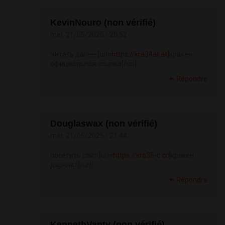
KevinNouro (non vérifié)
mer, 21/05/2025 - 20:52
Читать далее [url=
https://kra34at.at]
кракен
официальная ссылка[/url]
Répondre
Douglaswax (non vérifié)
mer, 21/05/2025 - 21:44
посетить сайт [url=
https://kra35-c.cc]
кракен
даркнет[/url]
Répondre
KennethVanty (non vérifié)