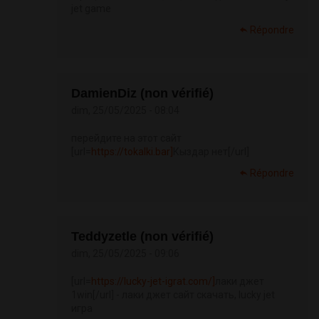
jet game
Répondre
DamienDiz (non vérifié)
dim, 25/05/2025 - 08:04
перейдите на этот сайт
[url=
https://tokalki.bar]
Кыздар нет[/url]
Répondre
Teddyzetle (non vérifié)
dim, 25/05/2025 - 09:06
[url=
https://lucky-jet-igrat.com/]
лаки джет
1win[/url] - лаки джет сайт скачать, lucky jet
игра