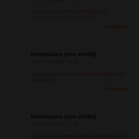
Читать далее [url=
https://http-kra-32-
cc.ru]
новая ссылка кракен[/url]
Répondre
KevinNouro (non vérifié)
mer, 21/05/2025 - 17:22
проверить сайт [url=
https://kra34at.at/]
кракен
ссылка[/url]
Répondre
KevinNouro (non vérifié)
mer, 21/05/2025 - 17:23
подробнее [url=
https://kra34at.at/]kra34
at[/url]