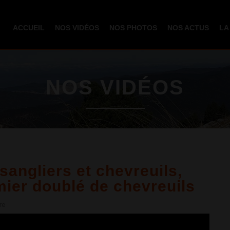
Aller au
contenu
ACCUEIL
NOS VIDÉOS
NOS PHOTOS
NOS ACTUS
LA
principal
NOS VIDÉOS
angliers et chevreuils,
emier doublé de chevreuils
re