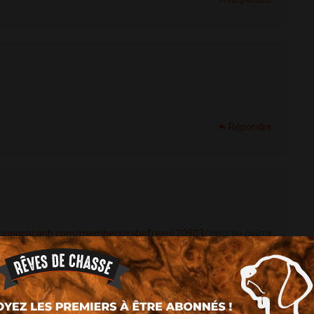
Répondre
nduongcacanh.com/members/rabofreepl.20903/
прогон сайта
экспресс скидку
http://lids.jp/bbs/memberlist.php?
2...
как влияет прогон по каталогам для сайта
m/space-uid-565141.html
что такое прогон в официальный
ofile/64473.page
биглион купоны на скидку официальный
impep/
прогон сайта по сервисам