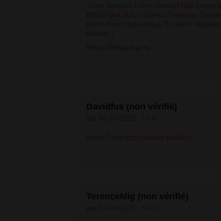
1xbet зеркало 1xbet сейчас
https://www.o
https://glvk.guru/
порно с Голикова Тать
porno Юлия Пересильд 7k casino зеркал
казино 1
https://filmkachat.ru
Davidfus (non vérifié)
jeu, 04/09/2025 - 17:45
Home Page
https://sollet-wallet.io
TerenceMig (non vérifié)
jeu, 04/09/2025 - 18:05