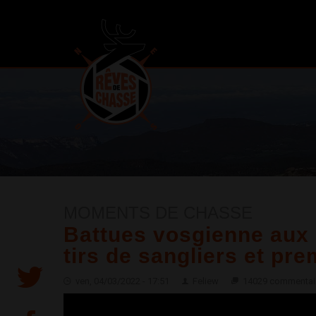
MOMENTS DE CHASSE
Battues vosgienne aux s
tirs de sangliers et pr
ven, 04/03/2022 - 17:51
Feliew
14029 commentai