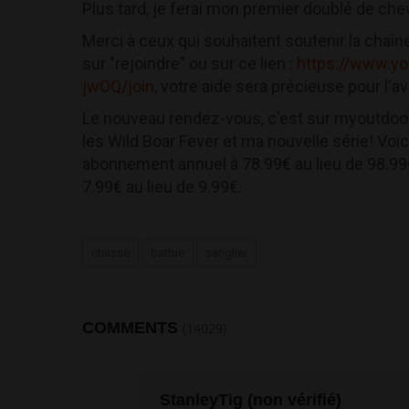
Plus tard, je ferai mon premier doublé de chev
Merci à ceux qui souhaitent soutenir la chaîne
sur "rejoindre" ou sur ce lien :
https://www.y
jwOQ/join
, votre aide sera précieuse pour l'av
Le nouveau rendez-vous, c'est sur myoutdoo
les Wild Boar Fever et ma nouvelle série! Voi
abonnement annuel à 78.99€ au lieu de 98.9
7.99€ au lieu de 9.99€.
chasse
battue
sanglier
COMMENTS
(14029)
StanleyTig (non vérifié)