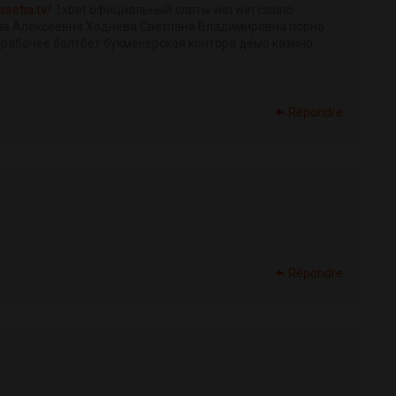
ssetia.tv/
1xbet официальный слоты win win casino
яна Алексеевна Ходнева Светлана Владимировна порно
о рабочее балтбет букмекерская контора демо казино
Répondre
Répondre