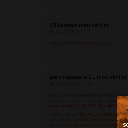
Williamram (non vérifié)
jeu, 04/09/2025 - 17:26
discover here
https://web-jaxx.com/
регистрация в 1... (non vérifié)
jeu, 04/09/2025 - 17:29
где купить купоны на скидку
http://thie
по каталогам за отзыв купон на казань 
mode=viewprofile&u=82018&sid=9050b068
casino 1 xslots
https://www.meiyingge8.co
сайт
http://www.djwx.com/forums/user/pr
сайт
https://stroyotzyvy.org/user/Jeffery