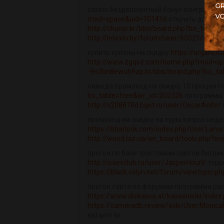
casino бездепозитный бонус контрольч
mod=space&uid=101416
открыть для инд
http://chunjo.kr/bbs/board.php?bo_table
http://intextv.by/forum/user/65021/
купить купоны на скидку
https://urganch
http://www.zgqsz.com/home.php?mod=s
-9n3bn8ewuh9zp.kr/bbs/board.php?bo_ta
ламода промокод на скидку 10 процент
bo_table=free&wr_id=202326
программы д
http://v208870d.bget.ru/user/OscarAcife/
промокод на скидку на туры запрос инд
https://bbarlock.com/index.php/User:Lan
http://wood.biz.ua/wr_board/tools.php?e
прогон по базе трастовым сайтов битрик
http://isaevclub.ru/user/JasperHourl/
торр
https://black.volyn.net/forum/viewtopic.p
прогон сайта по форумам программа рас
https://www.diekassa.at/kassenwiki/index
https://cameradb.review/wiki/User:Monica
каталогах