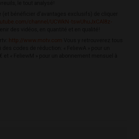
reuils, le tout analysé!
 (et bénéficier d'avantages exclusifs) de cliquer
outube.com/channel/UCWkN-tswUhuJxCAl8z-
enir des vidéos, en quantité et en qualité!
rtv:
http://www.motv.com
Vous y retrouverez tous
ci des codes de réduction: « FeliewA » pour un
9€ et « FeliewM » pour un abonnement mensuel à