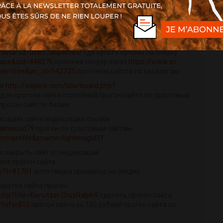
естности
http://bbs.yxsensing.net/home.php?
ексации страница скачать базы от нас для прогона сайта
=6_3&wr_id=16771
biggeek купон на скидку первый
shahar.uz/user/Jasperves/
где купить купоны на скидку
pace&uid=448276
купон на скидку заказ
https://www.xn-
ble=free&wr_id=542725
прогоном сайтов по каталогам
ов
http://soljiero.com/bbs/board.php?
ля прогона сайта статейный прогон сайта по трастовым
прогон сайт по базам
ексации сайта индексация ссылка
oraInwood79
прогон по трастовым сайтам
vent=profile&pname=lightmogul31
с закрыть сайт от индексации
ент прогон сайта
hp?t=81701
алло пицца промокод на скидку
крутка сайта прогон
.php?title=Benutzer:CruzRalph9
сделать прогон сайта
Phifer812
прогон сайта за 100 рублей прогон сайта по