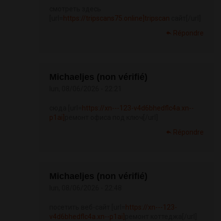
смотреть здесь
[url=
https://tripscans75.online]tripscan
сайт[/url]
Répondre
Michaeljes (non vérifié)
lun, 08/06/2026 - 22:21
сюда [url=
https://xn---123-v4d6bhedflc4a.xn--
p1ai]
ремонт офиса под ключ[/url]
Répondre
Michaeljes (non vérifié)
lun, 08/06/2026 - 22:48
посетить веб-сайт [url=
https://xn---123-
v4d6bhedflc4a.xn--p1ai]
ремонт коттеджа[/url]