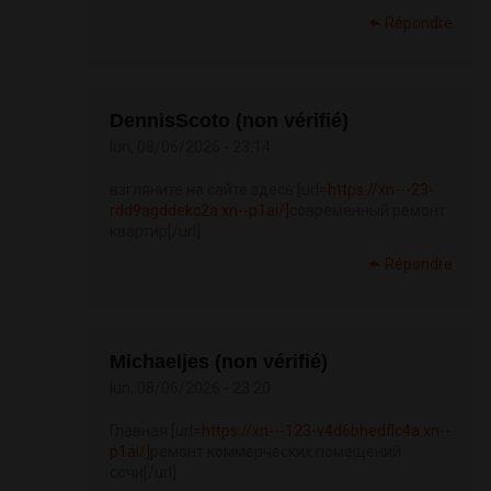
Répondre
DennisScoto (non vérifié)
lun, 08/06/2026 - 23:14
взгляните на сайте здесь [url=
https://xn---23-
rdd9agddekc2a.xn--p1ai/]
современный ремонт
квартир[/url]
Répondre
Michaeljes (non vérifié)
lun, 08/06/2026 - 23:20
Главная [url=
https://xn---123-v4d6bhedflc4a.xn--
p1ai/]
ремонт коммерческих помещений
сочи[/url]