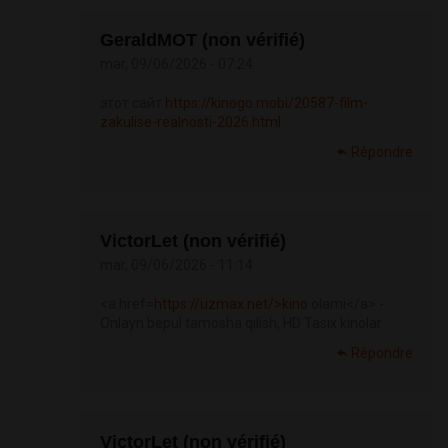
GeraldMOT (non vérifié)
mar, 09/06/2026 - 07:24
этот сайт
https://kinogo.mobi/20587-film-
zakulise-realnosti-2026.html
Répondre
VictorLet (non vérifié)
mar, 09/06/2026 - 11:14
<a href=
https://uzmax.net/>kino
olami</a> -
Onlayn bepul tamosha qilish, HD Tasix kinolar
Répondre
VictorLet (non vérifié)