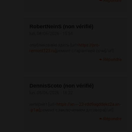
Répondre
RobertNeinS (non vérifié)
lun, 08/06/2026 - 15:54
опубликовано здесь [url=
https://pro-
remont123.ru]
ремонт с гарантией сочи[/url]
Répondre
DennisScoto (non vérifié)
lun, 08/06/2026 - 16:22
интернет [url=
https://xn---23-rdd9agddekc2a.xn-
-p1ai]
ремонт с заключением договора[/url]
Répondre