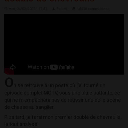
ven, 04/03/2022 - 17:51
Feliew
14036 commentaire
O
n se retrouve à un poste où j'ai tourné un
épisode complet MOTV, sous une pluie battante, ce
qui ne m'empêchera pas de réussir une belle scène
de chasse au sanglier.
Plus tard, je ferai mon premier doublé de chevreuils,
le tout analysé!