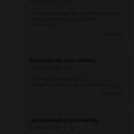
lun, 08/06/2026 - 21:15
Источник [url=
https://xn---23-rdd9agddekc2a.xn-
-p1ai/]
дизайн интерьера и ремонт
краснодар[/url]
Répondre
DennisScoto (non vérifié)
lun, 08/06/2026 - 21:20
подробнее [url=
https://xn---23-
rdd9agddekc2a.xn--p1ai]
ремонт квартир[/url]
Répondre
JamesWoums (non vérifié)
lun, 08/06/2026 - 21:26