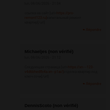
lun, 08/06/2026 - 21:04
ссылка на сайт [url=
https://pro-
remont123.ru]
капитальный ремонт
квартир[/url]
Répondre
Michaeljes (non vérifié)
lun, 08/06/2026 - 21:12
Следующая страница [url=
https://xn---123-
v4d6bhedflc4a.xn--p1ai/]
отделка квартир под
ключ сочи[/url]
Répondre
DennisScoto (non vérifié)