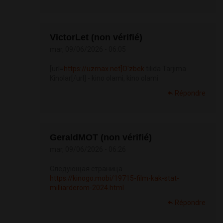
VictorLet (non vérifié)
mar, 09/06/2026 - 06:05
[url=
https://uzmax.net]O'zbek
tilida Tarjima
Kinolar[/url] - kino olami, kino olami
Répondre
GeraldMOT (non vérifié)
mar, 09/06/2026 - 06:26
Следующая страница
https://kinogo.mobi/19715-film-kak-stat-
milliarderom-2024.html
Répondre