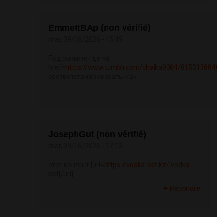
EmmettBAp (non vérifié)
mar, 09/06/2026 - 15:49
Подскажите где <a
href=
https://www.tumblr.com/chaika9384/815313
соответствия заказать</a>
JosephGut (non vérifié)
mar, 09/06/2026 - 17:12
этот контент [url=
https://vodka-bet.kz/]vodka
bet[/url]
Répondre