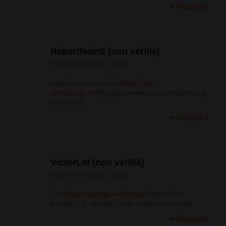
Répondre
RobertNeinS (non vérifié)
mar, 09/06/2026 - 00:33
перейти на сайт [url=
https://pro-
remont123.ru/]
профессиональный ремонт под
ключ[/url]
Répondre
VictorLet (non vérifié)
mar, 09/06/2026 - 02:53
[url=
https://uzmax.net/]orqali
onlayn kino
ko'rish[/url] - Kinolar, orqali onlayn kino ko'rish
Répondre