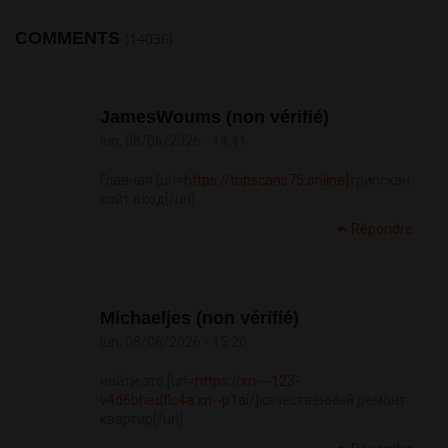
COMMENTS
(14036)
JamesWoums (non vérifié)
lun, 08/06/2026 - 14:41
Главная [url=
https://tripscans75.online]
трипскан
сайт вход[/url]
Répondre
Michaeljes (non vérifié)
lun, 08/06/2026 - 15:20
найти это [url=
https://xn---123-
v4d6bhedflc4a.xn--p1ai/]
качественный ремонт
квартир[/url]