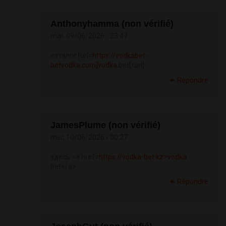
Anthonyhamma (non vérifié)
mar, 09/06/2026 - 23:47
каталог [url=
https://vodkabet-
betvodka.com]vodka
bet[/url]
Répondre
JamesPlume (non vérifié)
mer, 10/06/2026 - 00:27
здесь <a href=
https://vodka-bet.kz>vodka
bet</a>
Répondre