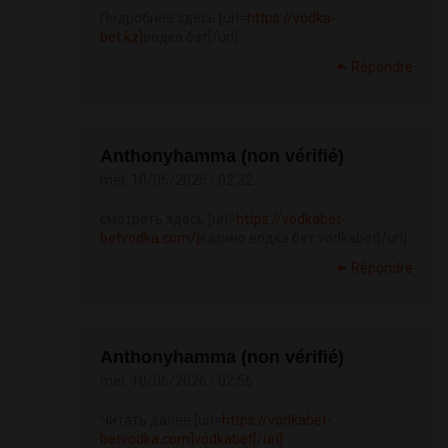
Подробнее здесь [url=
https://vodka-
bet.kz]
водка бэт[/url]
Répondre
Anthonyhamma (non vérifié)
mer, 10/06/2026 - 02:32
смотреть здесь [url=
https://vodkabet-
betvodka.com/]
казино водка бет vodkabet[/url]
Répondre
Anthonyhamma (non vérifié)
mer, 10/06/2026 - 02:56
Читать далее [url=
https://vodkabet-
betvodka.com]vodkabet[/url]