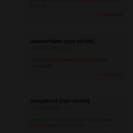
посетить сайт [url=
https://vodka-bet.kz/]
водка
бет[/url]
Répondre
JamesPlume (non vérifié)
mar, 09/06/2026 - 20:13
сюда [url=
https://vodka-bet.kz/]vodka
bet
casino[/url]
Répondre
JosephGut (non vérifié)
mar, 09/06/2026 - 21:47
посмотреть на этом сайте [url=
https://vodka-
bet.kz]vodka
bet casino[/url]