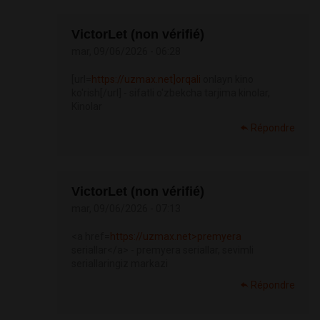
VictorLet (non vérifié)
mar, 09/06/2026 - 06:28
[url=
https://uzmax.net]orqali
onlayn kino
ko'rish[/url] - sifatli o'zbekcha tarjima kinolar,
Kinolar
Répondre
VictorLet (non vérifié)
mar, 09/06/2026 - 07:13
<a href=
https://uzmax.net>premyera
seriallar</a> - premyera seriallar, sevimli
seriallaringiz markazi
Répondre