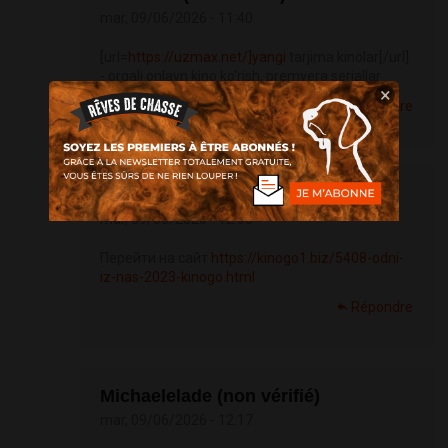
mar, 09/06/2026 - 11:40
[url=
https://uzmax.net/]yangi
tarjima kinolar[/url]
- orqali onlayn kino ko'rish, premyera seriallar
×
Répondre
Michaelelade (non vérifié)
mar, 09/06/2026 - 12:05
Перейти на сайт
https://kinogo1.biz/5408-odni-
iz-nas-2023-kinogo.html
Répondre
Michaelelade (non vérifié)
mar, 09/06/2026 - 12:17