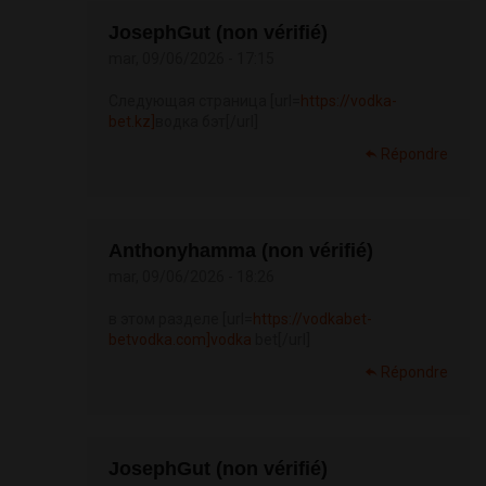
JosephGut (non vérifié)
mar, 09/06/2026 - 17:15
Следующая страница [url=
https://vodka-
bet.kz]
водка бэт[/url]
Répondre
Anthonyhamma (non vérifié)
mar, 09/06/2026 - 18:26
в этом разделе [url=
https://vodkabet-
betvodka.com]vodka
bet[/url]
Répondre
JosephGut (non vérifié)