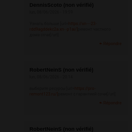
DennisScoto (non vérifié)
lun, 08/06/2026 - 19:59
Узнать больше [url=
https://xn---23-
rdd9agddekc2a.xn--p1ai/]
ремонт частного
дома сочи[/url]
Répondre
RobertNeinS (non vérifié)
lun, 08/06/2026 - 20:14
выберите ресурсы [url=
https://pro-
remont123.ru/]
ремонт с гарантией сочи[/url]
Répondre
RobertNeinS (non vérifié)