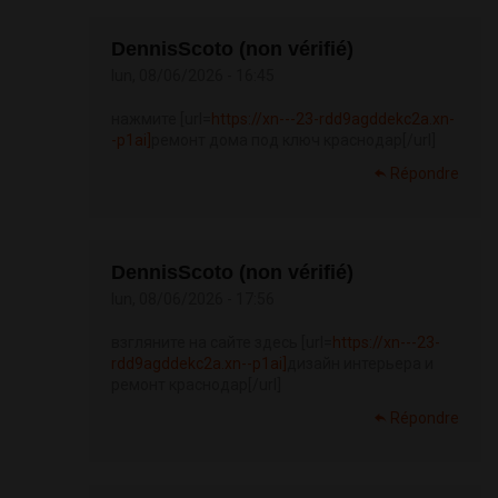
DennisScoto (non vérifié)
lun, 08/06/2026 - 16:45
нажмите [url=
https://xn---23-rdd9agddekc2a.xn-
-p1ai]
ремонт дома под ключ краснодар[/url]
Répondre
DennisScoto (non vérifié)
lun, 08/06/2026 - 17:56
взгляните на сайте здесь [url=
https://xn---23-
rdd9agddekc2a.xn--p1ai]
дизайн интерьера и
ремонт краснодар[/url]
Répondre