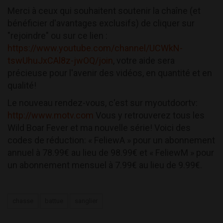
Merci à ceux qui souhaitent soutenir la chaîne (et
bénéficier d'avantages exclusifs) de cliquer sur
"rejoindre" ou sur ce lien :
https://www.youtube.com/channel/UCWkN-
tswUhuJxCAl8z-jwOQ/join
, votre aide sera
précieuse pour l'avenir des vidéos, en quantité et en
qualité!
Le nouveau rendez-vous, c'est sur myoutdoortv:
http://www.motv.com
Vous y retrouverez tous les
Wild Boar Fever et ma nouvelle série! Voici des
codes de réduction: « FeliewA » pour un abonnement
annuel à 78.99€ au lieu de 98.99€ et « FeliewM » pour
un abonnement mensuel à 7.99€ au lieu de 9.99€.
chasse
battue
sanglier