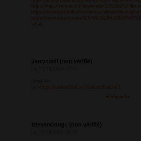
https://szaopressa.ru/search/Visit%2077snow.com%2
https://ngs24.ru/search/?keywords=Go%20to%20luxc
https://www.gesundheit.bremen.de/sixcms/detail.php
https://www.otzywy.com/%D0%9C%D0%BE%D1%81%
what...
Jerrycoali (non vérifié)
lun, 07/10/2024 - 17:07
интернет
[url=
https://kraken20ati.ru/]Kraken20.at[/url]
Répondre
StevenCougs (non vérifié)
lun, 07/10/2024 - 20:50