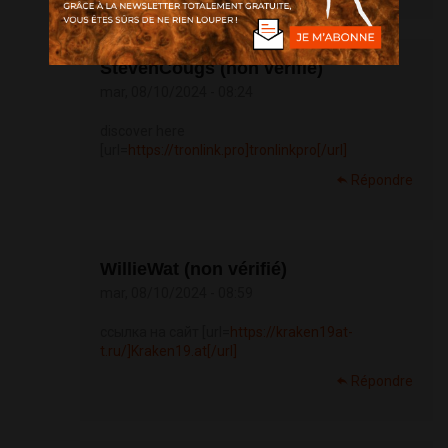
StevenCougs (non vérifié)
mar, 08/10/2024 - 08:24
discover here
[url=
https://tronlink.pro]tronlinkpro[/url]
Répondre
WillieWat (non vérifié)
mar, 08/10/2024 - 08:59
ссылка на сайт [url=
https://kraken19at-
t.ru/]Kraken19.at[/url]
Répondre