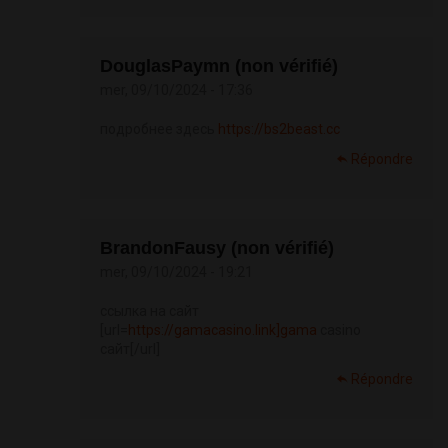
DouglasPaymn (non vérifié)
mer, 09/10/2024 - 17:36
подробнее здесь
https://bs2beast.cc
Répondre
BrandonFausy (non vérifié)
mer, 09/10/2024 - 19:21
ссылка на сайт
[url=
https://gamacasino.link]gama
casino
сайт[/url]
Répondre