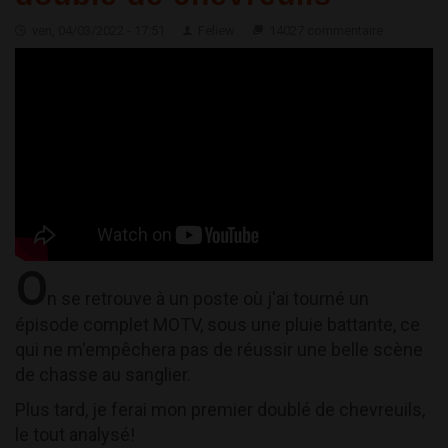
ven, 04/03/2022 - 17:51
Feliew
14027 commentaire
O
n se retrouve à un poste où j'ai tourné un
épisode complet MOTV, sous une pluie battante, ce
qui ne m'empêchera pas de réussir une belle scène
de chasse au sanglier.
Plus tard, je ferai mon premier doublé de chevreuils,
le tout analysé!