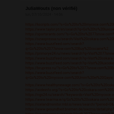
JuliaWouts (non vérifié)
lun, 07/10/2024 - 14:06
https://kscripts.com/?s=Go%20to%20mycoce.com%20
https://www.taylor.pt/en/search?q=Go%20to%20luxc
https://sportsrants.com/?s=Go%20to%2077snow.co
https://szaopressa.ru/search/Visit%20cokara.com%20
https://www.buzzfeed.com/search?
q=Go%20to%2077snow.com%20Buy%20cocaine%2...
https://primorye24.ru/news/search?q=Visit%2077sno
https://www.buzzfeed.com/search?q=Visit%20cokar
https://www.buzzfeed.com/search?q=Visit%20luxcok
https://brupress.ru/?s=Go%20to%2077snow.com%20Bu
https://www.buzzfeed.com/search?
q=Go%20to%20mycoce.com%20Umm%20el%20Qayw..
https://www.healthynewage.com/?s=Go%20to%20cok
https://wideinfo.org/?s=Go%20to%20cokara.com%20
https://ngs24.ru/search/?keywords=Visit%20mycoce
https://www.tearma.ie/q/Go%20to%20cokara.com%20
https://icelandmonitor.mbl.is/news/search/?period=0
https://www.gesundheit.bremen.de/sixcms/detail.php