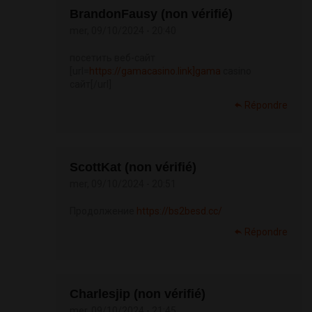
BrandonFausy (non vérifié)
mer, 09/10/2024 - 20:40
посетить веб-сайт
[url=
https://gamacasino.link]gama
casino
сайт[/url]
Répondre
ScottKat (non vérifié)
mer, 09/10/2024 - 20:51
Продолжение
https://bs2besd.cc/
Répondre
Charlesjip (non vérifié)
mer, 09/10/2024 - 21:45