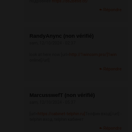
подробнее
https://bs2besd.cc/
Répondre
RandyAnync (non vérifié)
sam, 12/10/2024 - 02:37
look at here now [url=
http://1wincom.pro/]1win
online[/url]
Répondre
MarcusswefT (non vérifié)
sam, 12/10/2024 - 05:37
[url=
https://cabinet-telphin.ru]
Телфин вход[/url] -
telphin вход, telphin кабинет
Répondre