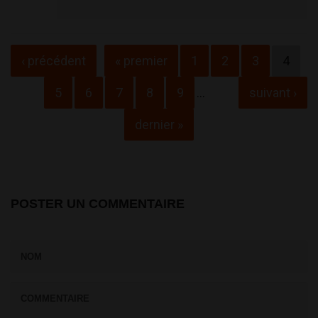
Pages
‹ précédent
« premier
1
2
3
4
5
6
7
8
9
…
suivant ›
dernier »
POSTER UN COMMENTAIRE