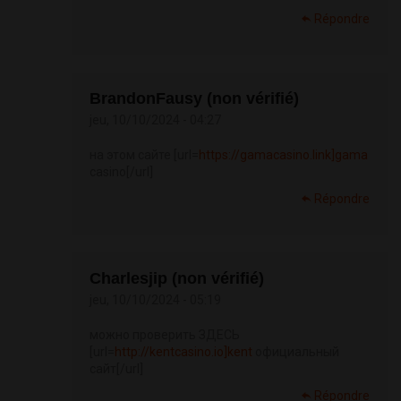
Répondre
BrandonFausy (non vérifié)
jeu, 10/10/2024 - 04:27
на этом сайте [url=
https://gamacasino.link]gama
casino[/url]
Répondre
Charlesjip (non vérifié)
jeu, 10/10/2024 - 05:19
можно проверить ЗДЕСЬ
[url=
http://kentcasino.io]kent
официальный
сайт[/url]
Répondre