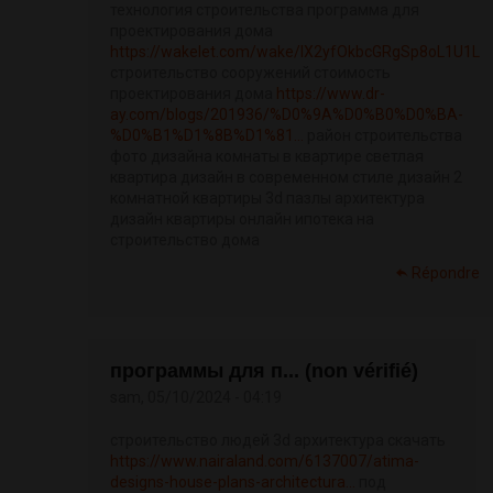
технология строительства программа для
проектирования дома
https://wakelet.com/wake/lX2yfOkbcGRgSp8oL1U1L
строительство сооружений стоимость
проектирования дома
https://www.dr-
ay.com/blogs/201936/%D0%9A%D0%B0%D0%BA-
%D0%B1%D1%8B%D1%81...
район строительства
фото дизайна комнаты в квартире светлая
квартира дизайн в современном стиле дизайн 2
комнатной квартиры 3d пазлы архитектура
дизайн квартиры онлайн ипотека на
строительство дома
Répondre
программы для п... (non vérifié)
sam, 05/10/2024 - 04:19
строительство людей 3d архитектура скачать
https://www.nairaland.com/6137007/atima-
designs-house-plans-architectura...
под