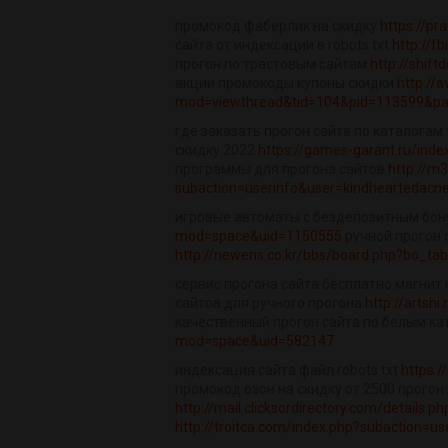
промокод фаберлик на скидку
https://p
сайта от индексации в robots txt
http://f
прогон по трастовым сайтам
http://shif
акции промокоды купоны скидки
http://
mod=viewthread&tid=104&pid=113599&pa
где заказать прогон сайта по каталогам
скидку 2022
https://games-garant.ru/ind
программы для прогона сайтов
http://m
subaction=userinfo&user=kindheartedacn
игровые автоматы с бездепозитным бо
mod=space&uid=1150555
ручной прогон 
http://newens.co.kr/bbs/board.php?bo_ta
сервис прогона сайта бесплатно магнит
сайтов для ручного прогона
http://artsh
качественный прогон сайта по белым к
mod=space&uid=582147
индексация сайта файл robots txt
https:
промокод озон на скидку от 2500 прого
http://mail.clicksordirectory.com/details.
http://troitca.com/index.php?subaction=