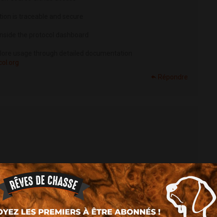
ion is traceable and secure
e inside the protocol dashboard
plore usage through detailed documentation
col.org
Répondre
s and APY optimization
m one interface
 and DEX connections