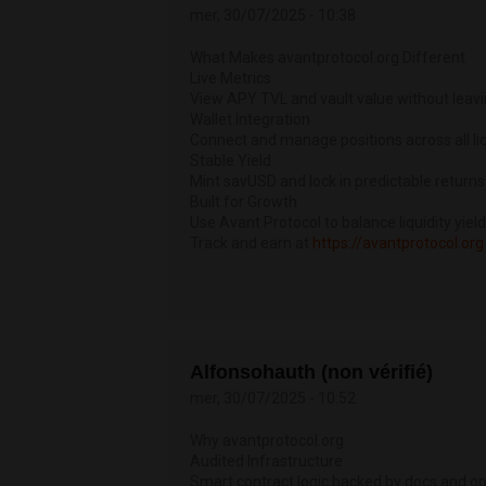
mer, 30/07/2025 - 10:38
What Makes avantprotocol.org Different
Live Metrics
View APY TVL and vault value without leav
Wallet Integration
Connect and manage positions across all li
Stable Yield
Mint savUSD and lock in predictable return
Built for Growth
Use Avant Protocol to balance liquidity yiel
Track and earn at
https://avantprotocol.org
Alfonsohauth (non vérifié)
mer, 30/07/2025 - 10:52
Why avantprotocol.org
Audited Infrastructure
Smart contract logic backed by docs and o