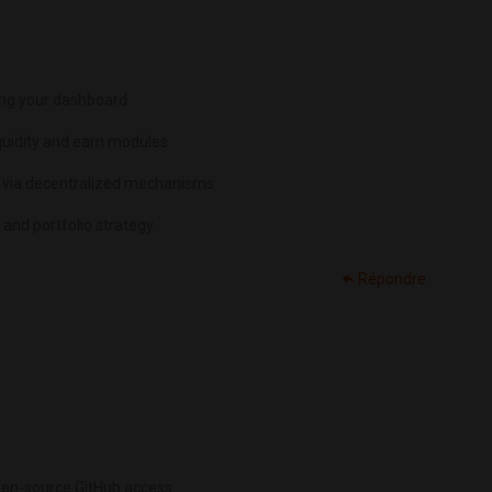
ing your dashboard
quidity and earn modules
s via decentralized mechanisms
d and portfolio strategy
Répondre
pen-source GitHub access