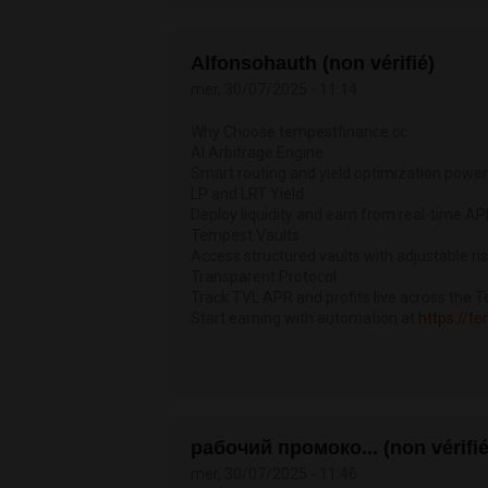
Alfonsohauth (non vérifié)
mer, 30/07/2025 - 11:14
Why Choose tempestfinance.cc
AI Arbitrage Engine
Smart routing and yield optimization power
LP and LRT Yield
Deploy liquidity and earn from real-time 
Tempest Vaults
Access structured vaults with adjustable risk
Transparent Protocol
Track TVL APR and profits live across the
Start earning with automation at
https://t
рабочий промоко... (non vérifié
mer, 30/07/2025 - 11:46