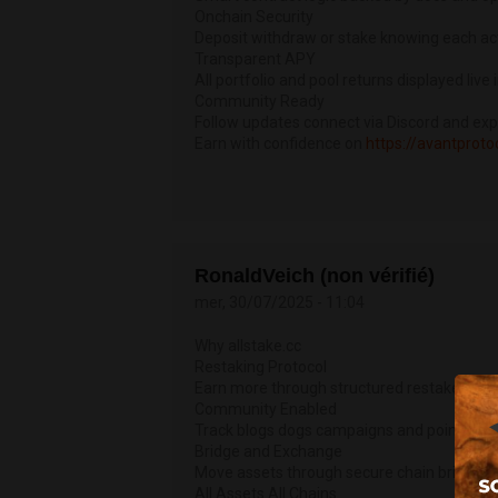
Onchain Security
Deposit withdraw or stake knowing each act
Transparent APY
All portfolio and pool returns displayed liv
Community Ready
Follow updates connect via Discord and ex
Earn with confidence on
https://avantproto
RonaldVeich (non vérifié)
mer, 30/07/2025 - 11:04
Why allstake.cc
Restaking Protocol
Earn more through structured restake loop
Community Enabled
Track blogs dogs campaigns and points fro
Bridge and Exchange
Move assets through secure chain bridges
All Assets All Chains