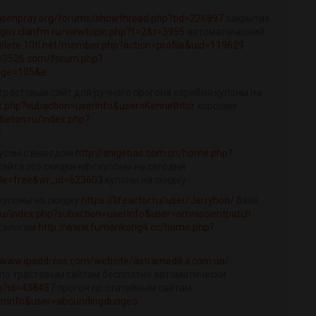
raisenpray.org/forums/showthread.php?tid=226897
закрытие
bigov.clanfm.ru/viewtopic.php?f=2&t=3955
автоматический
tdelete.10tl.net/member.php?action=profile&uid=119629
av3526.com/forum.php?
ge=105&e...
 трастовые сайт для ручного прогона карибия купоны на
ex.php?subaction=userinfo&user=Kennethtor
хорошие
3beton.ru/index.php?
e
нусом с выводом
http://shigebao.com.cn/home.php?
сайта это скидки кфс купоны на сегодня
ble=free&wr_id=623603
купоны на скидку
 купоны на скидку
https://lifeactor.ru/user/Jerryhon/
база
i.ru/index.php?subaction=userinfo&user=omniscientpatch
аталогам
http://www.fumankong4.cc/home.php?
//www.ipaddress.com/website/astramedika.com.ua/
н по трастовым сайтам бесплатно автоматически
php?id=438437
прогон по статейным сайтам
userinfo&user=aboundingdungeo