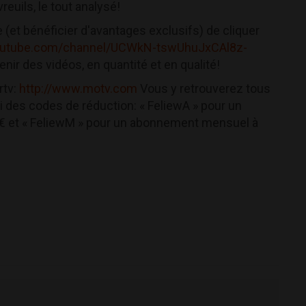
reuils, le tout analysé!
 (et bénéficier d'avantages exclusifs) de cliquer
outube.com/channel/UCWkN-tswUhuJxCAl8z-
enir des vidéos, en quantité et en qualité!
rtv:
http://www.motv.com
Vous y retrouverez tous
ci des codes de réduction: « FeliewA » pour un
9€ et « FeliewM » pour un abonnement mensuel à