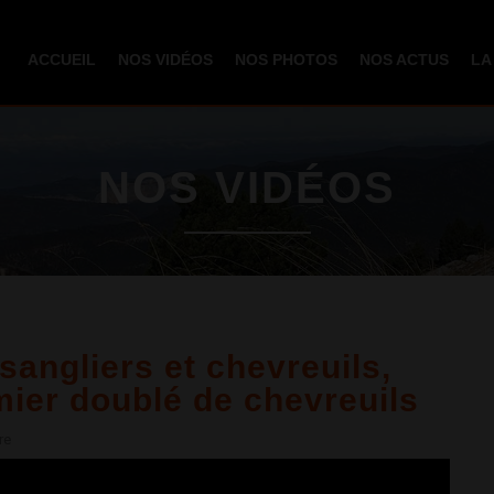
Aller au
contenu
ACCUEIL
NOS VIDÉOS
NOS PHOTOS
NOS ACTUS
LA
principal
NOS VIDÉOS
angliers et chevreuils,
emier doublé de chevreuils
re