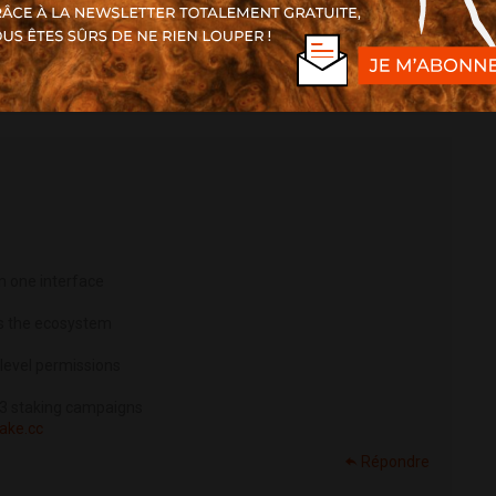
economy
stake.cc
Répondre
 one interface
ss the ecosystem
 level permissions
3 staking campaigns
take.cc
Répondre