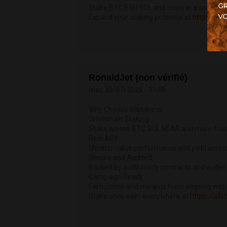
Stake BTC ETH SOL and more in a single 
Expand your staking potential at
https://all
RonaldJet (non vérifié)
mer, 30/07/2025 - 11:08
Why Choose allstake.cc
Omnichain Staking
Stake across BTC SOL NEAR and more from
Real APY
Monitor value performance and yield acro
Secure and Audited
Backed by audit ready contracts and wallet
Campaign Ready
Earn points and rewards from ongoing web
Stake once earn everywhere at
https://alls