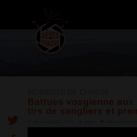
MOMENTS DE CHASSE
Battues vosgienne aux s
tirs de sangliers et pr
ven, 04/03/2022 - 17:51
Feliew
14045 commentai