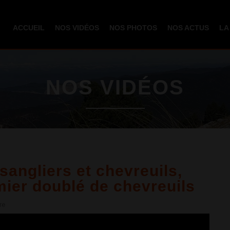
Aller au
contenu
ACCUEIL
NOS VIDÉOS
NOS PHOTOS
NOS ACTUS
LA
principal
NOS VIDÉOS
angliers et chevreuils,
emier doublé de chevreuils
re