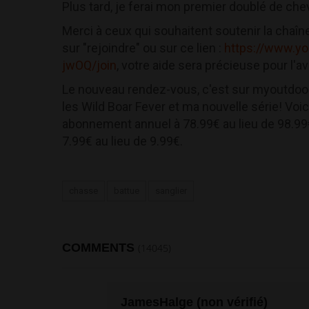
Plus tard, je ferai mon premier doublé de chev
Merci à ceux qui souhaitent soutenir la chaîne
sur "rejoindre" ou sur ce lien :
https://www.y
jwOQ/join
, votre aide sera précieuse pour l'av
Le nouveau rendez-vous, c'est sur myoutdoo
les Wild Boar Fever et ma nouvelle série! Voi
abonnement annuel à 78.99€ au lieu de 98.9
7.99€ au lieu de 9.99€.
chasse
battue
sanglier
COMMENTS
(14045)
JamesHalge (non vérifié)