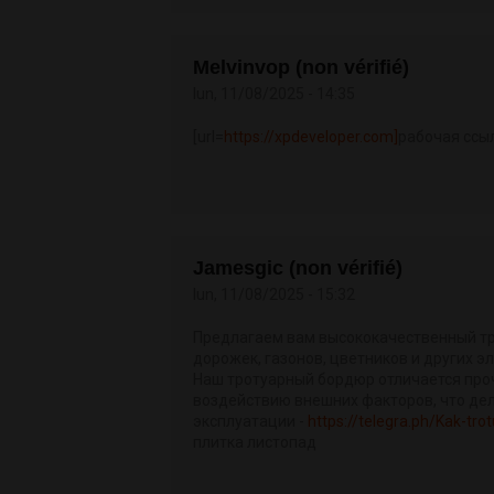
Melvinvop (non vérifié)
lun, 11/08/2025 - 14:35
[url=
https://xpdeveloper.com]
рабочая ссыл
Jamesgic (non vérifié)
lun, 11/08/2025 - 15:32
Предлагаем вам высококачественный т
дорожек, газонов, цветников и других 
Наш тротуарный бордюр отличается про
воздействию внешних факторов, что де
эксплуатации -
https://telegra.ph/Kak-trot
плитка листопад