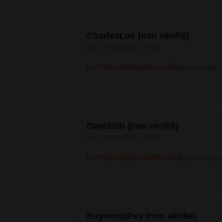
CharlesLok (non vérifié)
lun, 11/08/2025 - 16:09
[url=
https://actionplan.com/]
кракен маркет
DavidSib (non vérifié)
lun, 11/08/2025 - 16:09
[url=
https://quipumarket.com]
кракен зерка
RaymondPex (non vérifié)