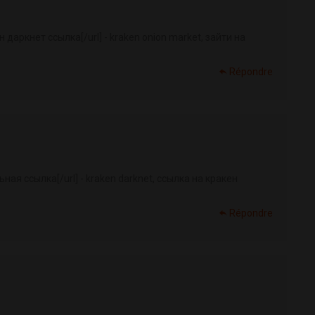
н даркнет ссылка[/url] - kraken onion market, зайти на
Répondre
ная ссылка[/url] - kraken darknet, ссылка на кракен
Répondre