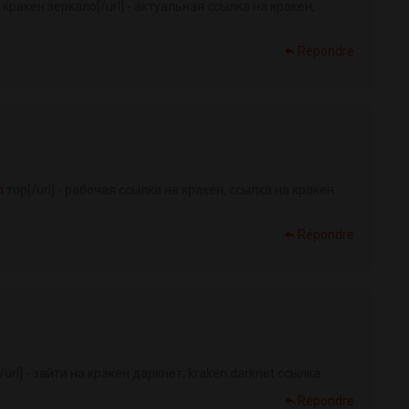
 кракен зеркало[/url] - актуальная ссылка на кракен,
Répondre
n
тор[/url] - рабочая ссылка на кракен, ссылка на кракен
Répondre
url] - зайти на кракен даркнет, kraken darknet ссылка
Répondre