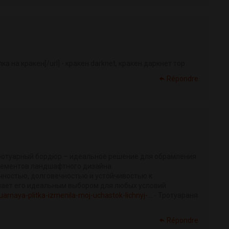
ка на кракен[/url] - кракен darknet, кракен даркнет тор
Répondre
ротуарный бордюр – идеальное решение для обрамления
элементов ландшафтного дизайна.
чностью, долговечностью и устойчивостью к
лает его идеальным выбором для любых условий
uarnaya-plitka-izmenila-moj-uchastok-lichnyj-...
- Тротуараня
Répondre