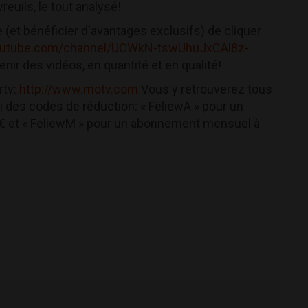
reuils, le tout analysé!
 (et bénéficier d'avantages exclusifs) de cliquer
outube.com/channel/UCWkN-tswUhuJxCAl8z-
enir des vidéos, en quantité et en qualité!
rtv:
http://www.motv.com
Vous y retrouverez tous
ci des codes de réduction: « FeliewA » pour un
9€ et « FeliewM » pour un abonnement mensuel à