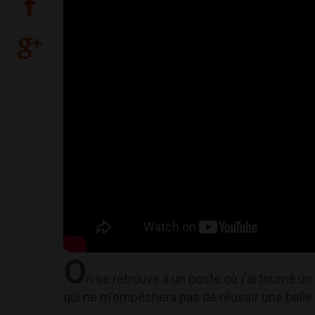
O
n se retrouve à un poste où j'ai tourné u
qui ne m'empêchera pas de réussir une belle