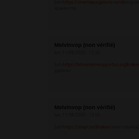
[url=
https://cinemapurgatorio.com]
вход на
кракен тор
Melvinvop (non vérifié)
lun, 11/08/2025 - 12:32
[url=
https://bitcoinatmsupportus.org]krake
даркнет
Melvinvop (non vérifié)
lun, 11/08/2025 - 13:50
[url=
https://shapr.net]kraken
onion ссылка[/