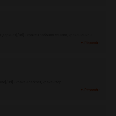
 даркнет[/url] - кракен рабочая ссылка, кракен онион
Répondre
ло[/url] - кракен darknet, кракен тор
Répondre