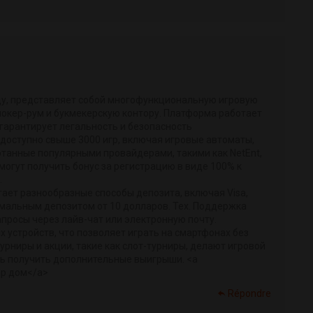
оду, представляет собой многофункциональную игровую
покер-рум и букмекерскую контору. Платформа работает
 гарантирует легальность и безопасность
доступно свыше 3000 игр, включая игровые автоматы,
отанные популярными провайдерами, такими как NetEnt,
и могут получить бонус за регистрацию в виде 100% к
.
ает разнообразные способы депозита, включая Visa,
инимальным депозитом от 10 долларов. Тех. Поддержка
апросы через лайв-чат или электронную почту.
устройств, что позволяет играть на смартфонах без
рниры и акции, такие как слот-турниры, делают игровой
ь получить дополнительные выигрыши. <a
ер дом</a>
Répondre