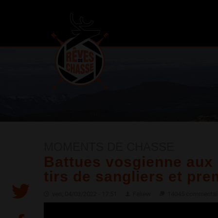
MOMENTS DE CHASSE
Battues vosgienne aux s
tirs de sangliers et pr
ven, 04/03/2022 - 17:51
Feliew
14045 commentai