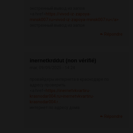
экстренный вывод из запоя
<a href=
https://vivod-iz-zapoya-
minsk007.ru>vivod-iz-zapoya-minsk007.ru</a>
экстренный вывод из запоя
Répondre
inernetkrddut (non vérifié)
mar, 09/09/2025 - 14:24
провайдеры интернета в краснодаре по
адресу проверить
<a href=
https://inernetvkvartiru-
krasnodar004.ru>inernetvkvartiru-
krasnodar004.r...
интернет по адресу дома
Répondre