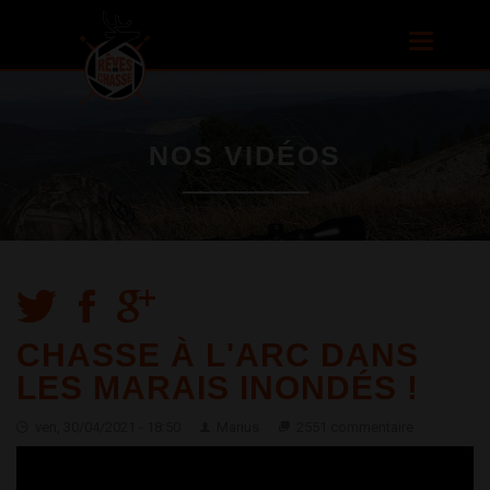
Aller au
contenu
Toggle
principal
navigatio
NOS VIDÉOS
CHASSE À L'ARC DANS
LES MARAIS INONDÉS !
ven, 30/04/2021 - 18:50
Marius
2551 commentaire