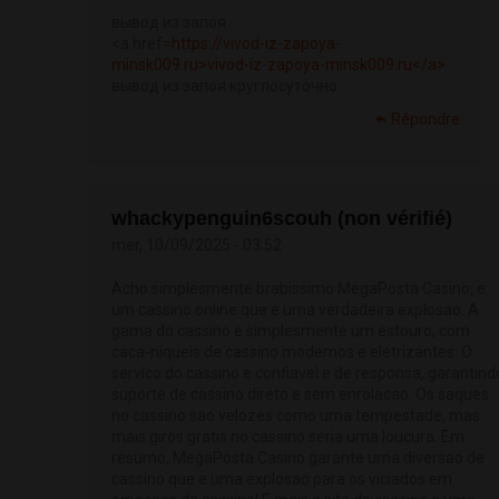
вывод из запоя
<a href=
https://vivod-iz-zapoya-
minsk009.ru>vivod-iz-zapoya-minsk009.ru</a>
вывод из запоя круглосуточно
Répondre
whackypenguin6scouh (non vérifié)
mer, 10/09/2025 - 03:52
Acho simplesmente brabissimo MegaPosta Casino, e
um cassino online que e uma verdadeira explosao. A
gama do cassino e simplesmente um estouro, com
caca-niqueis de cassino modernos e eletrizantes. O
servico do cassino e confiavel e de responsa, garantind
suporte de cassino direto e sem enrolacao. Os saques
no cassino sao velozes como uma tempestade, mas
mais giros gratis no cassino seria uma loucura. Em
resumo, MegaPosta Casino garante uma diversao de
cassino que e uma explosao para os viciados em