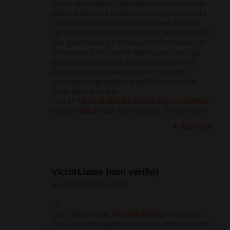
maitre des enigmes, garantissant un support de
casino instantane et astucieux. Le processus du
casino est transparent et sans zones d’ombre,
par moments les offres du casino pourraient etre
plus genereuses. En somme, MrXBet Casino est
un joyau pour les fans de casino pour ceux qui
cherchent l’adrenaline secrete du casino ! De
surcroit le site du casino est une merveille
graphique enigmatique, amplifie l’immersion
totale dans le casino.
<a href=
https://indeletra.com.br/les-probabilites-
comme-atout-pour-des-victoires...
mrxbet</a>|
Répondre
VictorLiaws (non vérifié)
jeu, 11/09/2025 - 09:55
<a
href=
https://t.me/+bCdli9vnIG9hZjJi>
горящие
туры</a> Исследуйте Россию со скидкой! Наши