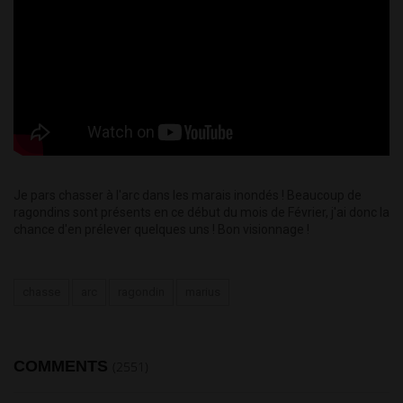
Je pars chasser à l'arc dans les marais inondés ! Beaucoup de
ragondins sont présents en ce début du mois de Février, j'ai donc la
chance d'en prélever quelques uns ! Bon visionnage !
chasse
arc
ragondin
marius
COMMENTS
(2551)