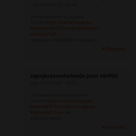
mar, 09/09/2025 - 00:44
узнать интернет по адресу
<a href=
https://inernetvkvartiru-
krasnoyarsk005.ru>inernetvkvartiru-
krasnoyarsk0...
проверить провайдера по адресу
Répondre
zapojkrasnodarInada (non vérifié)
mar, 09/09/2025 - 03:52
экстренный вывод из запоя
<a href=
https://vivod-iz-zapoya-
krasnodar015.ru>vivod-iz-zapoya-
krasnodar015.ru</a>
вывод из запоя
Répondre