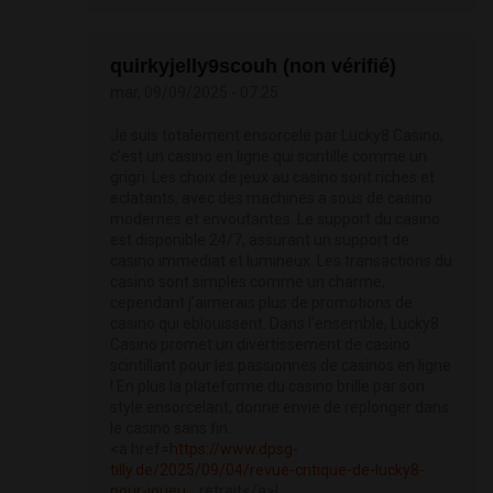
quirkyjelly9scouh (non vérifié)
mar, 09/09/2025 - 07:25
Je suis totalement ensorcele par Lucky8 Casino,
c’est un casino en ligne qui scintille comme un
grigri. Les choix de jeux au casino sont riches et
eclatants, avec des machines a sous de casino
modernes et envoutantes. Le support du casino
est disponible 24/7, assurant un support de
casino immediat et lumineux. Les transactions du
casino sont simples comme un charme,
cependant j’aimerais plus de promotions de
casino qui eblouissent. Dans l’ensemble, Lucky8
Casino promet un divertissement de casino
scintillant pour les passionnes de casinos en ligne
! En plus la plateforme du casino brille par son
style ensorcelant, donne envie de replonger dans
le casino sans fin.
<a href=
https://www.dpsg-
tilly.de/2025/09/04/revue-critique-de-lucky8-
pour-joueu...
retrait</a>|