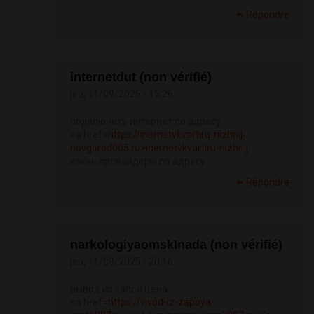
Répondre
internetdut (non vérifié)
jeu, 11/09/2025 - 15:26
подключить интернет по адресу
<a href=
https://inernetvkvartiru-nizhnij-
novgorod005.ru>inernetvkvartiru-nizhnij...
какие провайдеры по адресу
Répondre
narkologiyaomskInada (non vérifié)
jeu, 11/09/2025 - 20:16
вывод из запоя цена
<a href=
https://vivod-iz-zapoya-