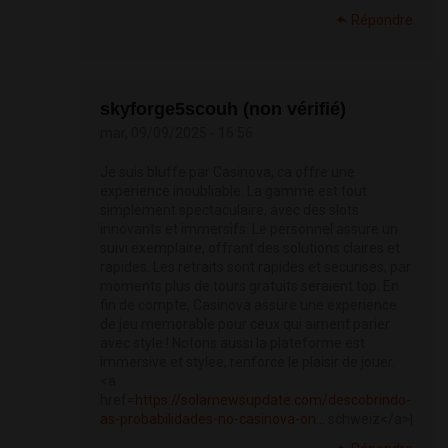
Répondre
skyforge5scouh (non vérifié)
mar, 09/09/2025 - 16:56
Je suis bluffe par Casinova, ca offre une
experience inoubliable. La gamme est tout
simplement spectaculaire, avec des slots
innovants et immersifs. Le personnel assure un
suivi exemplaire, offrant des solutions claires et
rapides. Les retraits sont rapides et securises, par
moments plus de tours gratuits seraient top. En
fin de compte, Casinova assure une experience
de jeu memorable pour ceux qui aiment parier
avec style ! Notons aussi la plateforme est
immersive et stylee, renforce le plaisir de jouer.
<a
href=
https://solarnewsupdate.com/descobrindo-
as-probabilidades-no-casinova-on...
schweiz</a>|