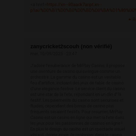
<a href=
https://xn--80aack7aript.xn--
p1ai/%D0%B1%D0%B0%D0%BD%D0%BA%D1%80%D0%B
R
zanycricket2scouh (non vérifié)
mer, 10/09/2025 - 23:47
J’adore l’exuberance de MrPlay Casino, il propose
une aventure de casino qui swingue comme un
orchestre. La gamme du casino est un veritable
feu d’artifice, incluant des jeux de table de casino
d’une elegance festive. Le service client du casino
est une star de la fete, repondant en un clin d’?il
festif. Les paiements du casino sont securises et
fluides, cependant des bonus de casino plus
frequents seraient festifs. Pour resumer, MrPlay
Casino est un casino en ligne qui met la fete dans
les jeux pour les passionnes de casinos en ligne !
En plus le design du casino est un spectacle visuel
vibrant, donne envie de replonger dans le casino