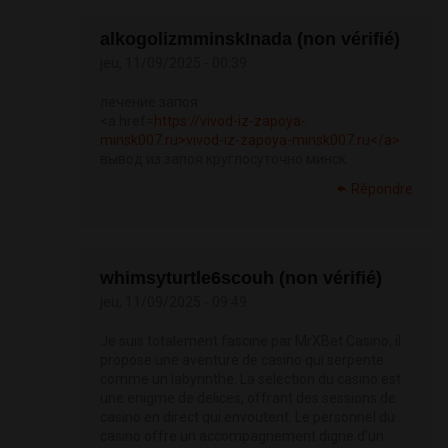
alkogolizmminskInada (non vérifié)
jeu, 11/09/2025 - 00:39
лечение запоя
<a href=
https://vivod-iz-zapoya-
minsk007.ru>vivod-iz-zapoya-minsk007.ru</a>
вывод из запоя круглосуточно минск
Répondre
whimsyturtle6scouh (non vérifié)
jeu, 11/09/2025 - 09:49
Je suis totalement fascine par MrXBet Casino, il
propose une aventure de casino qui serpente
comme un labyrinthe. La selection du casino est
une enigme de delices, offrant des sessions de
casino en direct qui envoutent. Le personnel du
casino offre un accompagnement digne d’un