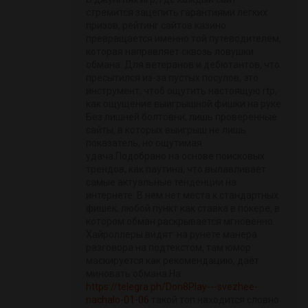
стремится зацепить гарантиями легких
призов, рейтинг сайтов казино
превращается именно той путеводителем,
которая направляет сквозь ловушки
обмана. Для ветеранов и дебютантов, что
пресытился из-за пустых посулов, это
инструмент, чтоб ощутить настоящую rtp,
как ощущение выигрышной фишки на руке.
Без лишней болтовни, лишь проверенные
сайты, в которых выигрыш не лишь
показатель, но ощутимая
удача.Подобрано на основе поисковых
трендов, как паутина, что вылавливает
самые актуальные тенденции на
интернете. В нём нет места к стандартных
фишек, любой пункт как ставка в покере, в
котором обман раскрывается мгновенно.
Хайроллеры видят: на рунете манера
разговора на подтекстом, там юмор
маскируется как рекомендацию, даёт
миновать обмана.На
https://telegra.ph/Don8Play---svezhee-
nachalo-01-06
такой топ находится словно