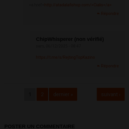
<a href=
http://atadalafishop.com/>Cialis</a>
Répondre
ChipWhisperer (non vérifié)
sam, 06/12/2025 - 08:47
https://t.me/s/RejtingTopKazino
Répondre
Pages
1
2
dernier »
suivant ›
POSTER UN COMMENTAIRE