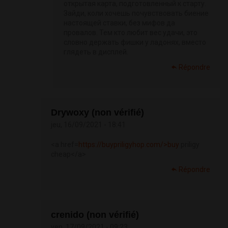
открытая карта, подготовленный к старту.
Зайди, коли хочешь почувствовать биение
настоящей ставки, без мифов да
провалов. Тем кто любит вес удачи, это
словно держать фишки у ладонях, вместо
глядеть в дисплей.
Répondre
Drywoxy (non vérifié)
jeu, 16/09/2021 - 18:41
<a href=
https://buypriligyhop.com/>buy
priligy
cheap</a>
Répondre
crenido (non vérifié)
ven, 17/09/2021 - 09:23