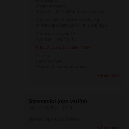
Fresh signals.
Clear mechanics.
Moments that feel right — not forced.
This is where rhythm meets timing,
and timing quietly turns into advantage.
You scroll — you get it.
You stay — you feel it.
https://t.me/s/portable_1WIN
Slide in.
Catch the flow.
Stay where momentum lives.
Répondre
Stromectol (non vérifié)
ven, 29/10/2021 - 15:18
Fastest Super Cialis Delivery
Répondre