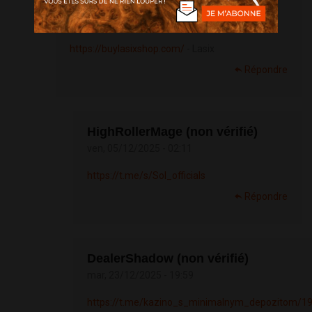
easewhell (non vérifié)
sam, 25/09/2021 - 02:47
https://buylasixshop.com/
- Lasix
Répondre
HighRollerMage (non vérifié)
ven, 05/12/2025 - 02:11
https://t.me/s/Sol_officials
Répondre
DealerShadow (non vérifié)
mar, 23/12/2025 - 19:59
https://t.me/kazino_s_minimalnym_depozitom/1