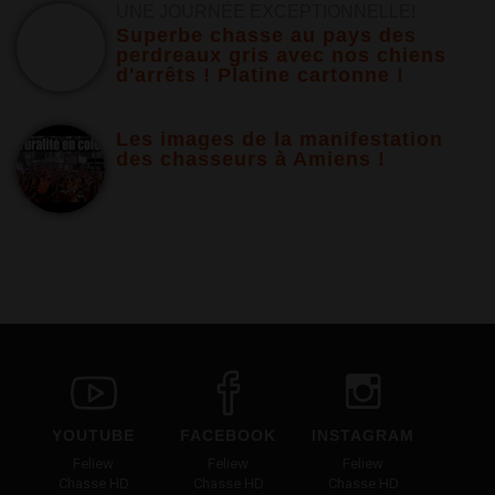
UNE JOURNÉE EXCEPTIONNELLE!
Superbe chasse au pays des
perdreaux gris avec nos chiens
d'arrêts ! Platine cartonne !
Les images de la manifestation
des chasseurs à Amiens !
YOUTUBE
FACEBOOK
INSTAGRAM
Feliew
Feliew
Feliew
Chasse HD
Chasse HD
Chasse HD