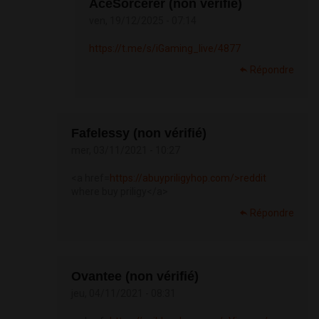
AceSorcerer (non vérifié)
ven, 19/12/2025 - 07:14
https://t.me/s/iGaming_live/4877
Répondre
Fafelessy (non vérifié)
mer, 03/11/2021 - 10:27
<a href=
https://abuypriligyhop.com/>reddit
where buy priligy</a>
Répondre
Ovantee (non vérifié)
jeu, 04/11/2021 - 08:31