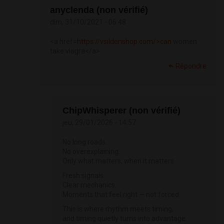
anyclenda (non vérifié)
dim, 31/10/2021 - 06:48
<a href=
https://vsildenshop.com/>can
women
take viagra</a>
Répondre
ChipWhisperer (non vérifié)
jeu, 29/01/2026 - 14:57
No long roads.
No overexplaining.
Only what matters, when it matters.
Fresh signals.
Clear mechanics.
Moments that feel right — not forced.
This is where rhythm meets timing,
and timing quietly turns into advantage.