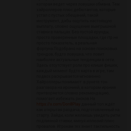
которая ведет через ловушки обмана. Тем
хайроллеров плюс дебютантов, которые
устал с пустых обещаний, такой
инструмент, дабы ощутить настоящую
выплату, словно ощущение выигрышной
ставки в пальцах. Без пустой ерунды,
просто проверенные площадки, где rtp не
просто показатель, а реальная
фортуна.Подобрано на основе поисковых
трендов, будто ловушка, что ловит
наиболее актуальные тенденции в сети.
Здесь отсутствует роли про клише фишек,
каждый момент будто карта в игре, там
подвох раскрывается мгновенно.
Хайроллеры понимают: в рунете тон
разговора на иронией, в котором ирония
притворяется словно рекомендацию,
помогает избежать рисков.На
https://x.com/Don8Play
данный топ ждёт
как открытая раздача, подготовленный на
старту. Зайди, коли желаешь увидеть ритм
подлинной ставки, минуя иллюзий плюс
провалов. Игрокам тех знает тактильность