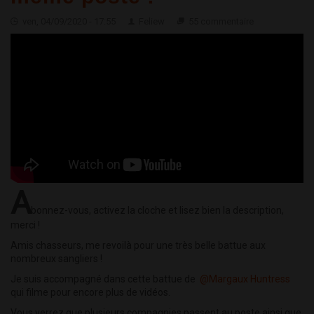
ven, 04/09/2020 - 17:55
Feliew
55 commentaire
A
bonnez-vous, activez la cloche et lisez bien la description,
merci !
Amis chasseurs, me revoilà pour une très belle battue aux
nombreux sangliers !
Je suis accompagné dans cette battue de
@Margaux Huntress
qui filme pour encore plus de vidéos.
Vous verrez que plusieurs compagnies passent au poste ainsi que