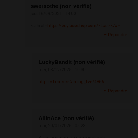
swersothe (non vérifié)
jeu, 16/09/2021 - 14:00
<a href=
https://buylasixshop.com/>Lasix</a>
Répondre
LuckyBandit (non vérifié)
mer, 03/12/2025 - 10:30
https://t.me/s/iGaming_live/4866
Répondre
AllInAce (non vérifié)
mar, 20/01/2026 - 05:23
В джунглях игр, где каждый сайт