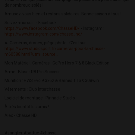
de nombreux isolés !
Amusez-vous bien et restons solidaires. Bonne saison à tous !
Suivez-moi sur : - Facebook :
https://www.facebook.com/ChasseHD/
- Instagram :
https://www.instagram.com/chasse_hd/
► Caméras, drones, piège photo : C'est sur
https://www.studiosport.fr/cameras-pour-la-chasse-
m60588.html?utm_source...
Mon Matériel : Caméras : GoPro Hero 7 & 8 Black Edition
Arme : Blaser R8 Pro Success
Munition : RWS Evo 9.3x62 & Barnes TTSX 308win
Vêtements : Club Interchasse
Logiciel de montage : Pinnacle Studio
À très bientôt les amis !
Alex - Chasse HD
#sanglier #battue #chasse