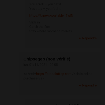
You scroll — you get it.
You stay — you feel it.
https://t.me/s/portable_1WIN
Slide in.
Catch the flow.
Stay where momentum lives.
Répondre
Chipsegep (non vérifié)
lun, 01/11/2021 - 02:08
<a href=
https://stadalafilop.com
/>cialis online
purchase</a>
Répondre