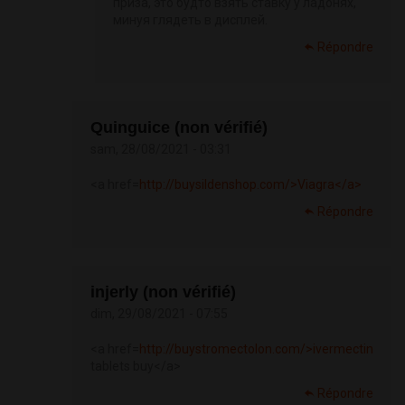
приза, это будто взять ставку у ладонях,
минуя глядеть в дисплей.
Répondre
Quinguice (non vérifié)
sam, 28/08/2021 - 03:31
<a href=
http://buysildenshop.com/>Viagra</a>
Répondre
injerly (non vérifié)
dim, 29/08/2021 - 07:55
<a href=
http://buystromectolon.com/>ivermectin
tablets buy</a>
Répondre