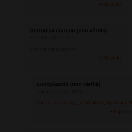
Répondre
zithromax coupon (non vérifié)
mar, 14/09/2021 - 22:19
what is the drug cialis for
Répondre
LuckyBandit (non vérifié)
mar, 23/12/2025 - 08:50
https://t.me/kazino_s_minimalnym_depozitom/1
Répondr