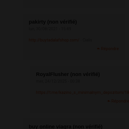
pakirty (non vérifié)
lun, 30/08/2021 - 15:49
http://buytadalafshop.com/
- Cialis
Répondre
RoyalFlusher (non vérifié)
mer, 24/12/2025 - 00:38
https://t.me/kazino_s_minimalnym_depozitom/1
Répondr
buy online viagra (non vérifié)