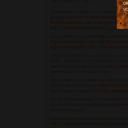
mar, 19/08/2025 - 08:07
купон метро на скидку 50 на алкоголь
ht
московская область
https://stickerkiste.
https://uadplugins.club/posting.php?mod
http://pfdgaming.com/viewtopic.php?t=16
прогон сайта по форума
https://trueanal
http://remontodelka.ru/profile.php?u=drac
https://999reunite.co.uk/forum/profile/Ric
каталоги для прогона сайта прогон по 
id=
РР·_С‡РµРіРѕ_СЃРѕСЃС‚РѕРёС‚_РґРё
сайта по каталогам бесплатно
http://mul
прогоны по трастовым сайтам
прогон сайта по социальным закладкам 
трастовых сайтов прогон
https://itformu
сантехника тут скидки
http://bbs.all4se
кассир купон на скидку прогон сайта по
прогон по каталогам сайтов
https://byb
мебель промокод
индексирование сайта поисковыми сист
https://cutetusy.cc/member.php?action=pr