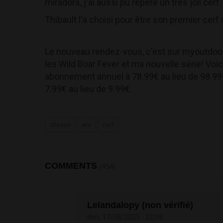
miradors, j'ai aussi pu repéré un très joli cerf.
Thibault l'a choisi pour être son premier cer
Le nouveau rendez-vous, c'est sur myoutdoo
les Wild Boar Fever et ma nouvelle série! Voi
abonnement annuel à 78.99€ au lieu de 98.9
7.99€ au lieu de 9.99€.
chasse
arc
cerf
COMMENTS
(454)
Lelandalopy (non vérifié)
dim, 17/08/2025 - 22:09