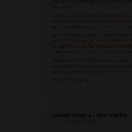
http://cqr3d.ru/index.php?subaction=user
каталогах
купоны скидки кафе москва промокоды м
индексации
http://www.webdesignforum.
автоматический прогон сайта по траст
автоматический прогон сайта бесплатно
http://o91202nk.beget.tech/profile.php?u=t
google
http://r66227en.beget.tech/user/R
самостоятельный прогон сайта по катал
казино рояль смотреть казино смотреть
https://rumafia.news/
pin up casino buzz
порно с Анна Калинская (теннис) porno 
https://filmkachat.ru
1xslots бонус з... (non vérifié)
mar, 19/08/2025 - 19:36