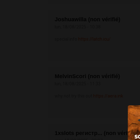
Joshuawilla (non vérifié)
lun, 18/08/2025 - 10:38
special info
https://latch.icu/
MelvinScori (non vérifié)
lun, 18/08/2025 - 11:33
why not try this out
https://aera.ink
1xslots регистр... (non vérifié)