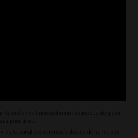
eante où l'on voit généralement beaucoup de gibier
es pour tirer...
vreuils, sangliers et renards depuis de nombreux