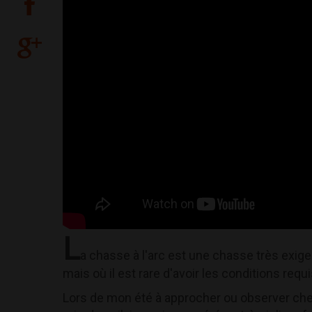
L
a chasse à l'arc est une chasse très exig
mais où il est rare d'avoir les conditions requis
Lors de mon été à approcher ou observer che