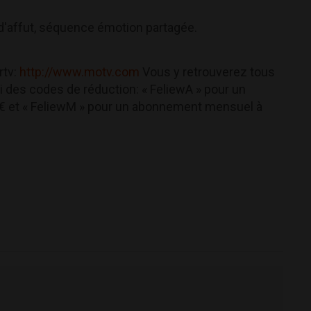
f d'affut, séquence émotion partagée.
rtv:
http://www.motv.com
Vous y retrouverez tous
ci des codes de réduction: « FeliewA » pour un
9€ et « FeliewM » pour un abonnement mensuel à