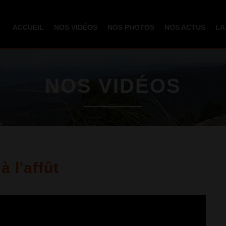
Aller au
contenu
ACCUEIL
NOS VIDÉOS
NOS PHOTOS
NOS ACTUS
LA
principal
NOS VIDÉOS
à l'affût
e