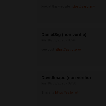
look at this website
https://sailor.my
DanielSig (non vérifié)
lun, 18/08/2025 - 07:46
see post
https://astrol.pro/
DavidImaps (non vérifié)
lun, 18/08/2025 - 08:30
This Site
https://sailor.wtf