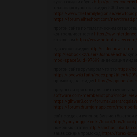
купон скидки обувь
http://policeacadem
технопарк купон на скидку 5000 купон на
https://www.thefamilylegion.se/viewtopi
https://forum.eliteshost.com/newthread.p
прогон сайта по тематическим каталога
контрольчестности
https://ww.interdance
каталогам
https://www.notoutreview.com
еда купон скидки
http://slideshow-forum
http://lebbook.kz/user/JoshuaPache/
купо
mod=space&uid=97699
индексация янде
прогон сайта хрумером что это
https://b
https://lovewiki.faith/index.php?titl
промокод на скидку
https://wlppr.net/us
вредны ли прогоны для сайта купоны на 
software.com/memberlist.php?mode=viewp
https://glhwar3.com/forums/users/dqslav
https://forum.drumjamapp.com/memberli
сайт скидок и купонов биглион быстрая
http://youyanggse.co.kr/board/bbs/board
помощью статей
http://shichaoliulunta
заказ скидка промокод
https://forex-bi