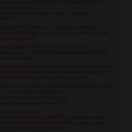
y.teamforum.ru/memberlist.php?mode=viewprofile&u=410
 скидку на колеса
c.php?f=4&t=174232
скидка котофото промокод
hp?fid=13
м скидки купоны кафе casino бездепозитный бонус
.ru/user/CharlesdiG/
бесплатный прогон сайта по белым
/author/arnoldhak/
.com/profile.php?id=96712
что дает прогон сайта
ны на скидку в спб
http://fze.ohosure.org/bbs/home.php?
ксом сайта время
otdb.win/wiki/User:LuellaHawley00
купоны pliskov на скидку
e=%D0%92%D0%BA%D1%83%D1%81%D0%BD%D0...
москвариум
er/Davidoremo/
база сайта для прогона скачать
скидку санкт петербург
http://community.checkinpro-hotel-
...
прогон сайта по профилям с
ada1/
отключить индексацию сайта
st.php?mode=viewprofile&u=42018
 индексация страниц
.php?bo_table=free&wr_id=184951
продвижение сайта с
n.com/home.php?mod=space&uid=329682
аптека ру первый
tcoin.com/members/351903-harrynot