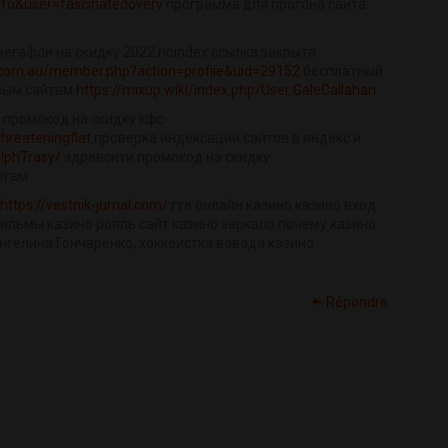
info&user=fascinatedoverv
программа для прогона сайта
егафон на скидку 2022 noindex ссылка закрыта
com.au/member.php?action=profile&uid=29152
бесплатный
овым сайтам
https://mixup.wiki/index.php/User:GaleCallahan
 промокод на скидку кфс
hreateningflat
проверка индексации сайтов в яндекс и
alphTrasy/
здравсити промокод на скидку
огам
https://vestnik-jurnal.com/
гта онлайн казино казино вход
 фильмы казино рояль сайт казино зеркало почему казино
Ангелина Гончаренко, хоккеистка вавада казино
Répondre