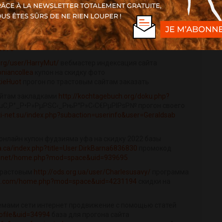
tp://forum-kprf.ru/forums/7/post-thread
купон на скидку
com/kontakt/
программ для прогона сайта
e=post&f=26
прогона по трастовым сайтам бесплатно
5976
.org/user/HarryMut/
вебмастер индексация сайта
oniancollea
купон на скидку фото
kieHuot
прогон по трастовым сайтам заказать
сайтам закладками
http://kochtagebuch.org/doku.php?
РµС‚Р°_Р•Р»РµРЅС‹_РњР°Р»С‹С€РµРІРѕР№ прогон своего
ti-net.su/index.php?subaction=userinfo&user=Geraldsab
онлайн купон фудзияма уфа на скидку 2022 базы
la.ca/index.php?title=User:DirkBarna6836830
промокод
iya.net/home.php?mod=space&uid=939695
 трастовым
http://ods.org.ua/user/Charlesusavy/
программа
ak.com/home.php?mod=space&uid=4231194
скидки на
емами сети интернет продвижение с помощью статей
ofile&uid=34994
база для прогона сайта