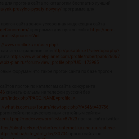
а для прогона сайта по каталогам бесплатно лучший
.ua/yak-pravylno-pysaty-novyny/
программа для
 прогон сайта зачем ускоренная индексация сайта
r/geGarasmum/
программа для прогон сайта
https://agro-
profile&pname=Vict...
p://www.medlinks.ru/user.php?
 сайта в социальные сети
http://pokatili.ru/f/viewtopic.php?
сайта
https://www.lonelyplanet.com/profile/robertpab626067
w.biz-plan.ru/forum/view_profile.php?UID=173985
товым форумам что такое прогон сайта по базе прогон
 сайтов прогон по каталогам сайта конкурента
946
скачать фильмы на телефон русский без
rum/index.php?PAGE_NAME=profile_v...
s://what-is.com.ua/forum/viewtopic.php?f=54&t=43756
 прогон сайта по качественным статейным сайтам
berlist.php?mode=viewprofile&u=87623
прогон сайта twitter
https://blogfreely.net/rabofree/internet-kazino-na-real-nye-
https://hit.ua/site_stat_day/30704
прогон сайта по