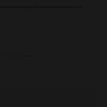
réussite finit toujours par sourire avec la patience et la
rf
faon
sauer 404