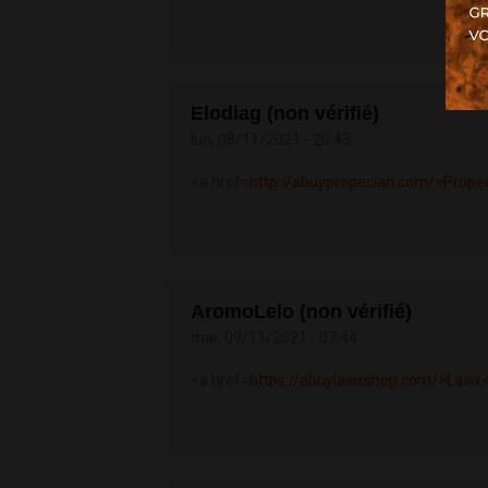
Elodiag (non vérifié)
lun, 08/11/2021 - 20:43
<a href=
http://abuypropecian.com/>Prope
AromoLelo (non vérifié)
mar, 09/11/2021 - 07:44
<a href=
https://abuylasixshop.com/>Lasix