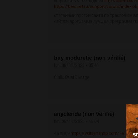
социальным закладкам
http://biketrials
https://bestnet.ru/support/forum/index.
статейный прогон сайта по трастовым в
сайтам программа лучшая программа пр
buy moduretic (non vérifié)
lun, 08/11/2021 - 05:41
Cialis Quel Dosage
anyclenda (non vérifié)
lun, 08/11/2021 - 16:04
<a href=
https://vsildenshop.com/>Viagra<