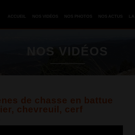
Aller au
contenu
ACCUEIL
NOS VIDÉOS
NOS PHOTOS
NOS ACTUS
LA
principal
NOS VIDÉOS
ènes de chasse en battue
er, chevreuil, cerf
e