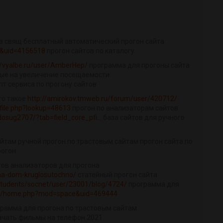
та свящ бесплатный автоматический прогон сайта
e&uid=4156518
прогон сайтов по каталогу
//vyalbe.ru/user/AmberHep/
программа для прогоны сайта
ные на увеличение посещаемости
пт сервиса по прогону сайтов
то такое
http://amirokov.tmweb.ru/forum/user/420712/
rofile.php?lookup=48613
прогон по анализаторам сайтов
mdosug2707/?tab=field_core_pfi...
база сайтов для ручного
йтам ручной прогон по трастовым сайтам прогон сайта по
рогон
тов анализаторов для прогона
-na-dom-kruglosutochno/
статейный прогон сайта
/students/socnet/user/23001/blog/4724/
программа для
om/home.php?mod=space&uid=469444
ограмма для прогона по трастовым сайтам
ачать фильмы на телефон 2021