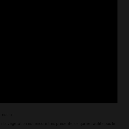
résolu !
a végétation est encore très présente, ce qui ne facilite pas le