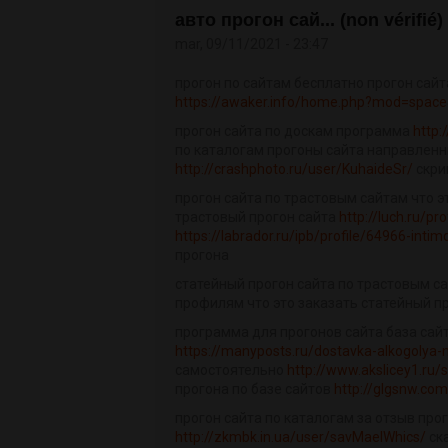
авто прогон сай... (non vérifié)
mar, 09/11/2021 - 23:47
прогон по сайтам бесплатно прогон сай
https://awaker.info/home.php?mod=spac
прогон сайта по доскам программа
http:
по каталогам прогоны сайта направлен
http://crashphoto.ru/user/KuhaideSr/
скри
прогон сайта по трастовым сайтам что э
трастовый прогон сайта
http://luch.ru/p
https://labrador.ru/ipb/profile/64966-inti
прогона
статейный прогон сайта по трастовым са
профилям что это заказать статейный п
программа для прогонов сайта база сай
https://manyposts.ru/dostavka-alkogolya
самостоятельно
http://www.akslicey1.ru
прогона по базе сайтов
http://glgsnw.c
прогон сайта по каталогам за отзыв пр
http://zkmbk.in.ua/user/savMaelWhics/
ск