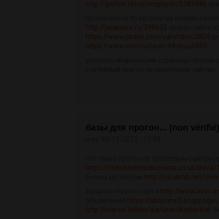
http://gorhon.hh.ru/employer/5283946
про
прогон сайта по каталогам онлайн бесп
http://japanese.ru/298632
прогон сайта п
https://www.pbase.com/yarnfabric2804/pro
https://www.exler.ru/user/44cinua0809
ускорить индексацию страницы прогон 
статейный прогон по трастовым сайтам
базы для прогон... (non vérifié
mer, 10/11/2021 - 11:59
что такое прогон по трастовым сайтам п
https://britishforcesdiscounts.co.uk/biz/a
белым каталогам
http://ya.ukrbb.net/vi
заказать прогон сайта
http://www.avto.i
объявлений
https://aboutme5.snappages.
http://marvel.hdkino.biz/user/AmberKal/
б