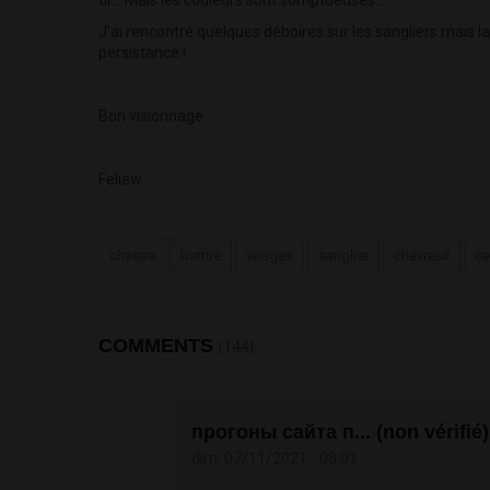
J'ai rencontré quelques déboires sur les sangliers mais la 
persistance !
Bon visionnage
Feliew
chasse
battue
vosges
sanglier
chevreuil
ce
COMMENTS
(144)
прогоны сайта п... (non vérifié)
dim, 07/11/2021 - 08:01