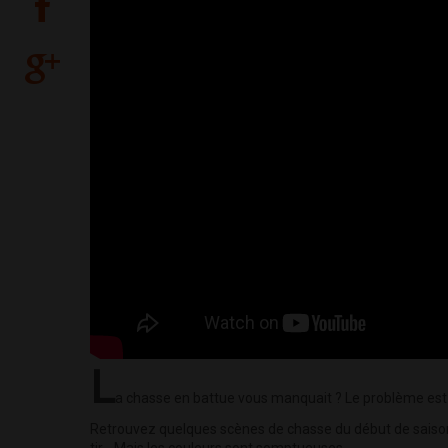
L
a chasse en battue vous manquait ? Le problème est 
Retrouvez quelques scènes de chasse du début de saison, l
tir... Mais les couleurs sont somptueuses...