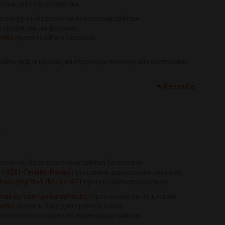
гона сайт по каталогам
латно ручной прогон по трастовым сайтам
о профилям на форумах
file
прогон сайта в facebook
сайта дхф индексации страницы поисковыми системами
Répondre
)
рогон по базе трастовых сайтов бесплатно
/119251-Fertility-Rehab
программа для прогона сайта по
ewtopic.php?f=17&t=377421
прогон сайта по ссылкам
zmail.es/user/geGarasNoubs/
прогон сайтов по доскам
site/
скачать базу для прогона сайта
есплатная ускоренная индексация сайтов