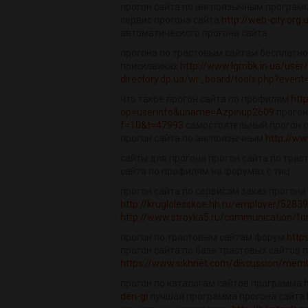
прогон сайта по англоязычным программ
сервис прогона сайта
http://web-city.org
автоматического прогона сайта
прогона по трастовым сайтам бесплатно
поисковиках
http://www.lgmbk.in.ua/use
directory.dp.ua/wr_board/tools.php?event=
что такое прогон сайта по профилям
htt
op=userinfo&uname=Azpinup2609
прогон
f=10&t=47993
самостоятельный прогон 
прогон сайта по англоязычным
http://ww
сайты для прогона прогон сайта по трас
сайта по профилям на форумах с тиц
прогон сайта по сервисам заказ прогона
http://kruglolesskoe.hh.ru/employer/5283
http://www.stroyka5.ru/communication/fo
прогон по трастовым сайтам форум
http
прогон сайта по базе трастовых сайтов
https://www.sikhnet.com/discussion/mem
прогон по каталогам сайтов программа
den-gi
лучшая программа прогона сайта