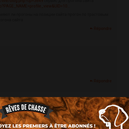
.ru/live/blog.php?cp=3649
сервис для прогона сайта
php?PAGE_NAME=profile_view&UID=10...
лияют ли прогоны на позиции сайта прогон по трастовым
огона сайта
Répondre
Répondre
/a>