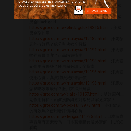
https://grte.com.tw/black-gold/19212.html
：美國
黑金買一送一
https://grte.com.tw/black-gold/19214.html
：美國
黑金black gold
https://grte.com.tw/black-gold/19216.html
：美國
黑金副作用
https://grte.com.tw/malaysia/19189.html
：汗馬糖
真的有效嗎？成分與功效全解析
https://grte.com.tw/malaysia/19191.html
：汗馬糖
哪裡買最便宜？正品購買指南
https://grte.com.tw/malaysia/19193.html
：汗馬糖
副作用有哪些？使用前必讀安全指南
https://grte.com.tw/malaysia/19196.html
：汗馬糖
使用心得：真實體驗與效果評價
https://grte.com.tw/malaysia/19198.html
：汗馬糖
怎麼吃效果最好？服用方法與建議
https://grte.com.tw/cialis/19157.html
：雙效犀利士
副作用解析：如何預防與應對常見及罕見症狀？
https://grte.com.tw/poxet/18973.html
：必利勁真
的有效嗎？使用者評價與心得
https://grte.com.tw/tengsu/11786.html
：日本藤素
專賣店有藤素賣嗎丨日本藤素購買通路講解！民眾細
看唷