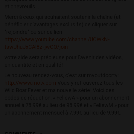
et chevreuils...
Merci à ceux qui souhaitent soutenir la chaîne (et
bénéficier d'avantages exclusifs) de cliquer sur
"rejoindre" ou sur ce lien :
https://www.youtube.com/channel/UCWkN-
tswUhuJxCAl8z-jwOQ/join
votre aide sera précieuse pour l'avenir des vidéos,
en quantité et en qualité!
Le nouveau rendez-vous, c'est sur myoutdoortv:
http://www.motv.com
Vous y retrouverez tous les
Wild Boar Fever et ma nouvelle série! Voici des
codes de réduction: « FeliewA » pour un abonnement
annuel à 78.99€ au lieu de 98.99€ et « FeliewM » pour
un abonnement mensuel à 7.99€ au lieu de 9.99€.