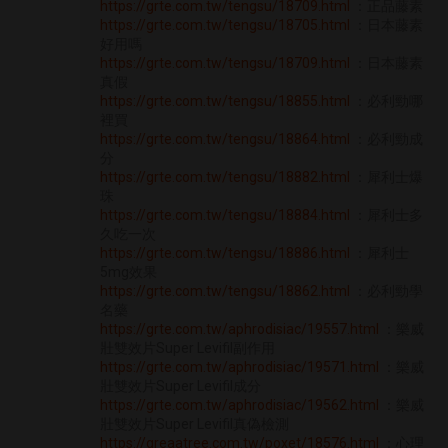
https://grte.com.tw/tengsu/18709.html
：正品藤素
https://grte.com.tw/tengsu/18705.html
：日本藤素
好用嗎
https://grte.com.tw/tengsu/18709.html
：日本藤素
真假
https://grte.com.tw/tengsu/18855.html
：必利勁哪
裡買
https://grte.com.tw/tengsu/18864.html
：必利勁成
分
https://grte.com.tw/tengsu/18882.html
：犀利士爆
珠
https://grte.com.tw/tengsu/18884.html
：犀利士多
久吃一次
https://grte.com.tw/tengsu/18886.html
：犀利士
5mg效果
https://grte.com.tw/tengsu/18862.html
：必利勁學
名藥
https://grte.com.tw/aphrodisiac/19557.html
：樂威
壯雙效片Super Levifil副作用
https://grte.com.tw/aphrodisiac/19571.html
：樂威
壯雙效片Super Levifil成分
https://grte.com.tw/aphrodisiac/19562.html
：樂威
壯雙效片Super Levifil真偽檢測
https://greaatree.com.tw/poxet/18576.html
：心理