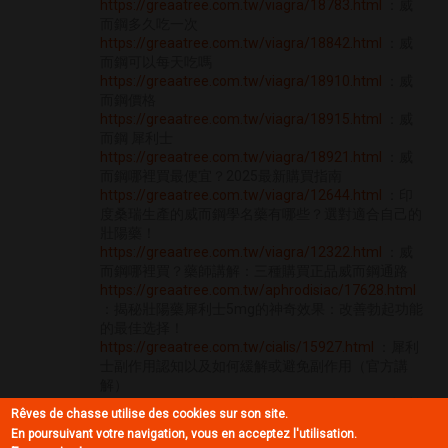
https://greaatree.com.tw/viagra/18783.html
：威
而鋼多久吃一次
https://greaatree.com.tw/viagra/18842.html
：威
而鋼可以每天吃嗎
https://greaatree.com.tw/viagra/18910.html
：威
而鋼價格
https://greaatree.com.tw/viagra/18915.html
：威
而鋼 犀利士
https://greaatree.com.tw/viagra/18921.html
：威
而鋼哪裡買最便宜？2025最新購買指南
https://greaatree.com.tw/viagra/12644.html
：印
度桑瑞生產的威而鋼學名藥有哪些？選對適合自己的
壯陽藥！
https://greaatree.com.tw/viagra/12322.html
：威
而鋼哪裡買？藥師講解：三種購買正品威而鋼通路
https://greaatree.com.tw/aphrodisiac/17628.html
：揭秘壯陽藥犀利士5mg的神奇效果：改善勃起功能
的最佳选择！
https://greaatree.com.tw/cialis/15927.html
：犀利
士副作用認知以及如何緩解或避免副作用（官方講
解）
https://greaatree.com.tw/cialis/15217.html
：犀利
Rêves de chasse utilise des cookies sur son site.
士5mg可以長期吃嗎？服用5mg每日錠保養健康小貼
En poursuivant votre navigation, vous en acceptez l'utilisation.
士!