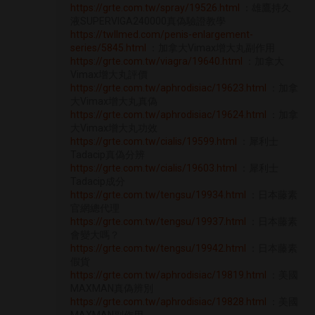
https://grte.com.tw/spray/19526.html
：雄鷹持久
液SUPERVIGA240000真偽驗證教學
https://twllmed.com/penis-enlargement-
series/5845.html
：加拿大Vimax增大丸副作用
https://grte.com.tw/viagra/19640.html
：加拿大
Vimax增大丸評價
https://grte.com.tw/aphrodisiac/19623.html
：加拿
大Vimax增大丸真偽
https://grte.com.tw/aphrodisiac/19624.html
：加拿
大Vimax增大丸功效
https://grte.com.tw/cialis/19599.html
：犀利士
Tadacip真偽分辨
https://grte.com.tw/cialis/19603.html
：犀利士
Tadacip成分
https://grte.com.tw/tengsu/19934.html
：日本藤素
官網總代理
https://grte.com.tw/tengsu/19937.html
：日本藤素
會變大嗎？
https://grte.com.tw/tengsu/19942.html
：日本藤素
假貨
https://grte.com.tw/aphrodisiac/19819.html
：美國
MAXMAN真偽辨別
https://grte.com.tw/aphrodisiac/19828.html
：美國