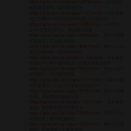
https://grte.com.tw/poxet/18978.html
：必利勁停
藥後會復發嗎？如何維持效果
https://grte.com.tw/tengsu/11773.html
：日本藤素
成分有哪些？食用會有依賴性嗎丨民眾必讀！！
https://grte.com.tw/poxet/18980.html
：必利勁正
品 vs 假貨辨別方法，避免買到偽藥
https://grte.com.tw/cialis/18983.html
：犀利士哪裡
買最便宜？正品購買指南
https://grte.com.tw/cialis/18987.html
：犀利士5mg
每天吃有效嗎？服用效果解析
https://grte.com.tw/tengsu/11736.html
：日本藤素
真假如何分辨丨藥師教你八步辨識藤素真假!!!
https://grte.com.tw/cialis/18992.html
：犀利士副作
用有哪些？安全服用指南
https://grte.com.tw/tengsu/11713.html
：有人吃過
日本藤素嗎？正品日本藤素的味道如何！！
https://grte.com.tw/cialis/18996.html
：犀利士使用
心得：真實體驗與效果分享
https://grte.com.tw/tengsu/11512.html
：日本藤素
禁忌：服用藤素應注意哪些？
https://grte.com.tw/cialis/19000.html
：犀利士可以
長期吃嗎？醫師建議解析
https://grte.com.tw/cialis/19002.html
：犀利士與酒
精能一起服用嗎？影響與風險