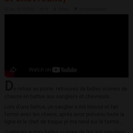
lun, 13/12/2021 - 18:15
Feliew
20 commentaire
D
e retour au poste: retrouvez de belles scènes de
chasse en battue aux sangliers et chevreuils.
Lors d'une battue, un sanglier a été blessé et fait
ferme avec les chiens, après avoir prévenu toute la
ligne et le chef de traque je me rend sur le ferme...
Quelques autres belles scènes de tirs sur sangliers