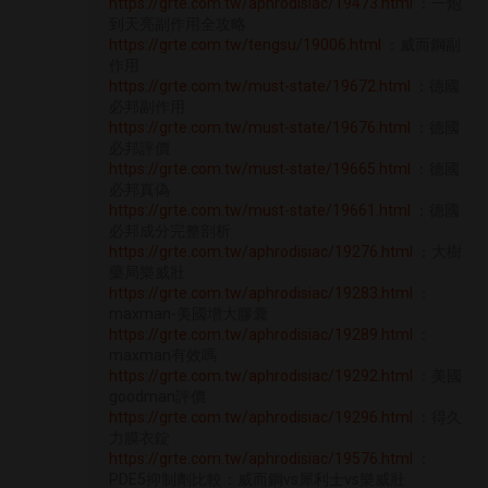
https://grte.com.tw/aphrodisiac/19473.html
：一炮
到天亮副作用全攻略
https://grte.com.tw/tengsu/19006.html
：威而鋼副
作用
https://grte.com.tw/must-state/19672.html
：德國
必邦副作用
https://grte.com.tw/must-state/19676.html
：德國
必邦評價
https://grte.com.tw/must-state/19665.html
：德國
必邦真偽
https://grte.com.tw/must-state/19661.html
：德國
必邦成分完整剖析
https://grte.com.tw/aphrodisiac/19276.html
：大樹
藥局樂威壯
https://grte.com.tw/aphrodisiac/19283.html
：
maxman-美國增大膠囊
https://grte.com.tw/aphrodisiac/19289.html
：
maxman有效嗎
https://grte.com.tw/aphrodisiac/19292.html
：美國
goodman評價
https://grte.com.tw/aphrodisiac/19296.html
：得久
力膜衣錠
https://grte.com.tw/aphrodisiac/19576.html
：
PDE5抑制劑比較：威而鋼vs犀利士vs樂威壯