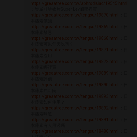
https://greaatree.com.tw/aphrodisiac/19545.html
：樂威壯雙效片Super Levifil哪裡買
https://greaatree.com.tw/tengsu/19870.html
：日
本藤素價錢
https://greaatree.com.tw/tengsu/19869.html
：日
本藤素禁忌
https://greaatree.com.tw/tengsu/19868.html
：日
本藤素可以每天吃嗎？
https://greaatree.com.tw/tengsu/19871.html
：日
本藤素沒用
https://greaatree.com.tw/tengsu/19872.html
：日
本藤素哪裡買
https://greaatree.com.tw/tengsu/19889.html
：日
本藤素評價
https://greaatree.com.tw/tengsu/19890.html
：日
本藤素屈臣氏
https://greaatree.com.tw/tengsu/19893.html
：日
本藤素如何使用？
https://greaatree.com.tw/tengsu/19892.html
：日
本藤素味道
https://greaatree.com.tw/tengsu/19891.html
：日
本藤素有人用過嗎
https://greaatree.com.tw/tengsu/18488.html
：日