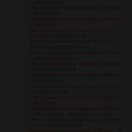
：德國必邦副作用
https://greaatree.com.tw/aphrodisiac/19772.html
：德國必邦評價
https://greaatree.com.tw/aphrodisiac/19774.html
：德國必邦真偽
https://greaatree.com.tw/viagra/19794.html
：印
度–藍鑽超級威而鋼雙效片真偽
https://greaatree.com.tw/viagra/19795.html
：印
度–藍鑽超級威而鋼雙效片副作用
https://greaatree.com.tw/aphrodisiac/19775.html
：德國必邦成分完整剖析
https://greaatree.com.tw/aphrodisiac/19283.html
：maxman-美國增大膠囊
https://greaatree.com.tw/aphrodisiac/19289.html
：maxman有效嗎
https://greaatree.com.tw/aphrodisiac/19292.html
：美國goodman評價
https://greaatree.com.tw/aphrodisiac/19296.html
：得久力膜衣錠
https://greaatree.com.tw/aphrodisiac/19576.html
：PDE5抑制劑比較：威而鋼vs犀利士vs樂威壯
https://greaatree.com.tw/aphrodisiac/19701.html
：加拿大Vimax增大丸副作用
https://greaatree.com.tw/viagra/19785.html
：威