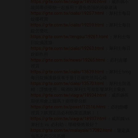
https://grte.com.tw/viagra/18930.html
：威而鋼不
能與哪些藥物一起服用？避免危險的用藥建議
https://grte.com.tw/cialis/19257.html
：犀利士每日
錠哪裡買
https://grte.com.tw/cialis/19259.html
：犀利士每日
錠怎麼吃
https://grte.com.tw/tengsu/19261.html
：犀利士每
日錠攝護腺
https://grte.com.tw/cialis/19263.html
：犀利士每日
錠副作用
https://grte.com.tw/news/19265.html
：必利吉哪
裡買
https://grte.com.tw/cialis/13639.html
：犀利士5mg
每日錠攝護腺保養手冊 | 正確吃法與心得
https://grte.com.tw/cialis/13570.html
：犀利士與酒
精：謹慎使用，喝酒吃犀利士可能影響犀利士藥效
https://grte.com.tw/viagra/18934.html
：威而鋼長
期使用會上癮嗎？藥理學分析
https://grte.com.tw/poxet/12516.html
：必利勁哪
裡買？購買正品必利勁渠道講解！！
https://grte.com.tw/viagra/18937.html
：威而鋼 vs.
犀利士 vs. 必利劲：哪種藥效最好？
https://grte.com.tw/malaysia/17082.html
：鑒定真
假馬來西亞汗馬糖