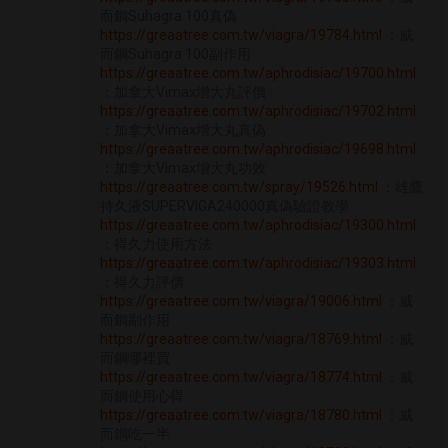
而鋼Suhagra 100真偽
https://greaatree.com.tw/viagra/19784.html
：威
而鋼Suhagra 100副作用
https://greaatree.com.tw/aphrodisiac/19700.html
：加拿大Vimax增大丸評價
https://greaatree.com.tw/aphrodisiac/19702.html
：加拿大Vimax增大丸真偽
https://greaatree.com.tw/aphrodisiac/19698.html
：加拿大Vimax增大丸功效
https://greaatree.com.tw/spray/19526.html
：雄鷹
持久液SUPERVIGA240000真偽驗證教學
https://greaatree.com.tw/aphrodisiac/19300.html
：得久力使用方法
https://greaatree.com.tw/aphrodisiac/19303.html
：得久力評價
https://greaatree.com.tw/viagra/19006.html
：威
而鋼副作用
https://greaatree.com.tw/viagra/18769.html
：威
而鋼哪裡買
https://greaatree.com.tw/viagra/18774.html
：威
而鋼使用心得
https://greaatree.com.tw/viagra/18780.html
：威
而鋼吃一半