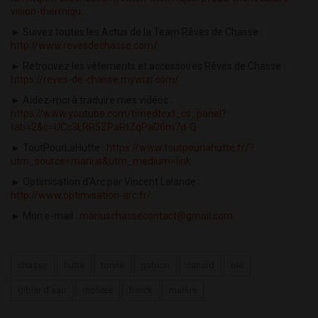
vision-thermiqu...
► Suivez toutes les Actus de la Team Rêves de Chasse :
http://www.revesdechasse.com/
► Retrouvez les vêtements et accessoires Rêves de Chasse :
https://reves-de-chasse.mywizi.com/
► Aidez-moi à traduire mes vidéos :
https://www.youtube.com/timedtext_cs_panel?
tab=2&c=UCc3LRR5ZPaRtZqPaD6m7d-Q
► ToutPourLaHutte :
https://www.toutpourlahutte.fr/?
utm_source=marius&utm_medium=link
► Optimisation d'Arc par Vincent Lalande :
http://www.optimisation-arc.fr/
► Mon e-mail :
mariuschassecontact@gmail.com
chasse
hutte
tonne
gabion
canard
oie
gibier d'eau
molière
berck
marius