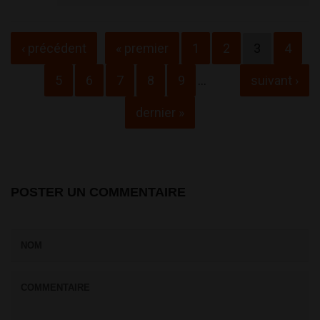
Pages
‹ précédent
« premier
1
2
3
4
5
6
7
8
9
…
suivant ›
dernier »
POSTER UN COMMENTAIRE