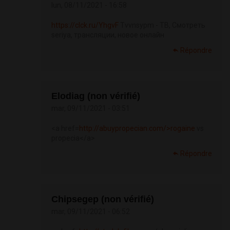
lun, 08/11/2021 - 16:58
https://clck.ru/YhgvF
Tvvnsypm - ТВ, Смотреть
seriya, трансляции, новое онлайн
Répondre
Elodiag (non vérifié)
mar, 09/11/2021 - 03:51
<a href=
http://abuypropecian.com/>rogaine
vs
propecia</a>
Répondre
Chipsegep (non vérifié)
mar, 09/11/2021 - 06:52