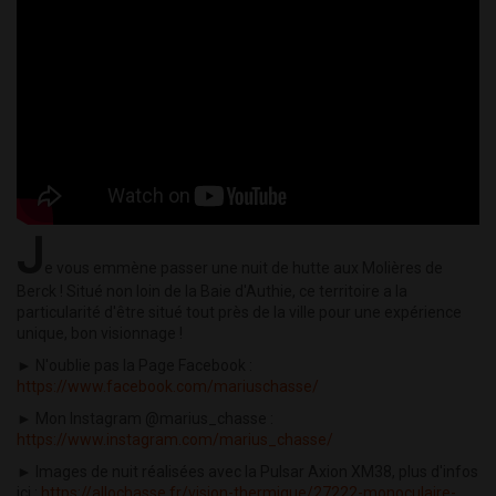
J
e vous emmène passer une nuit de hutte aux Molières de
Berck ! Situé non loin de la Baie d'Authie, ce territoire a la
particularité d'être situé tout près de la ville pour une expérience
unique, bon visionnage !
► N'oublie pas la Page Facebook :
https://www.facebook.com/mariuschasse/
► Mon Instagram @marius_chasse :
https://www.instagram.com/marius_chasse/
► Images de nuit réalisées avec la Pulsar Axion XM38, plus d'infos
ici :
https://allochasse.fr/vision-thermique/27222-monoculaire-