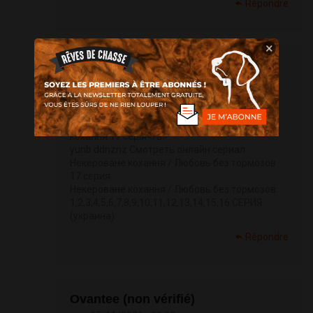
Répondre
×
АААqqvecsm (non vérifié)
ven, 05/11/2021 - 12:56
Некероване кохання 17 серія <a
href="
https://bit.ly/3CUESTj">
Некероване
кохання 17 серія</a>
yunb ddnznz Смотреть онлайн сериал
Некероване кохання / Любовь без тормозов
17 серия
Некероване кохання / Любовь без тормозов:
1,2,3,4,5,6,7,8,9,10,11,12,13,14,15,16 СЕРИЯ
(украина)
Répondre
Ovantee (non vérifié)