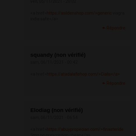
ven, 05/11/2021 - 20:02
<a href=
https://asildenshop.com/>generic
viagra
india safe</a>
Répondre
squandy (non vérifié)
sam, 06/11/2021 - 00:42
<a href=
https://atadalafishop.com/>Cialis</a>
Répondre
Elodiag (non vérifié)
sam, 06/11/2021 - 06:54
<a href=
https://abuypropecian.com/>finasteride
5mg no prescription cheap</a>