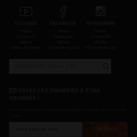
YOUTUBE
FACEBOOK
INSTAGRAM
Feliew
Feliew
Feliew
Chasse HD
Chasse HD
Chasse HD
Marius
Marius
Marius
Frères de chasse
Frères de chasse
Frères de chasse
Rechercher
FORMULAIRE DE RECHERCHE
SOYEZ LES PREMIERS À ÊTRE
ABONNÉS !
Grâce à la newsletter totalement gratuite, vous êtes sûrs de ne rien
louper !