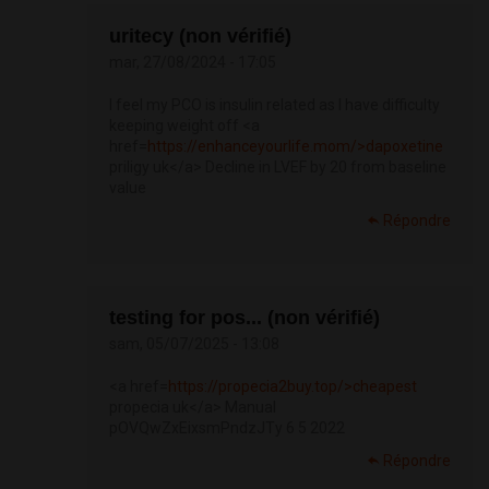
uritecy (non vérifié)
mar, 27/08/2024 - 17:05
I feel my PCO is insulin related as I have difficulty
keeping weight off <a
href=
https://enhanceyourlife.mom/>dapoxetine
priligy uk</a> Decline in LVEF by 20 from baseline
value
Répondre
testing for pos... (non vérifié)
sam, 05/07/2025 - 13:08
<a href=
https://propecia2buy.top/>cheapest
propecia uk</a> Manual
pOVQwZxEixsmPndzJTy 6 5 2022
Répondre