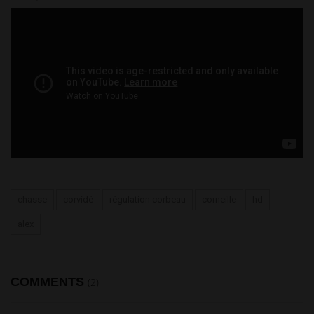
MATINÉE DE FOLIE AUX CORVIDÉS, + de 100 à 2 FUSILS !
Chasse HD
chasse
corvidé
régulation corbeau
corneille
hd
alex
COMMENTS
(2)