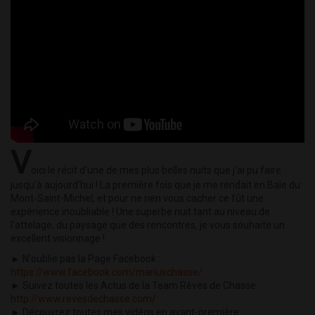
V
oici le récit d'une de mes plus belles nuits que j'ai pu faire
jusqu'à aujourd'hui ! La première fois que je me rendait en Baie du
Mont-Saint-Michel, et pour ne rien vous cacher ce fût une
expérience inoubliable ! Une superbe nuit tant au niveau de
l'attelage, du paysage que des rencontres, je vous souhaite un
excellent visionnage !
► N'oublie pas la Page Facebook :
https://www.facebook.com/mariuschasse/
► Suivez toutes les Actus de la Team Rêves de Chasse :
http://www.revesdechasse.com/
► Découvrez toutes mes vidéos en avant-première :