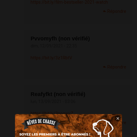
https://bit.ly/film-bestseller-2021-watch
Répondre
Pvvomyfh (non vérifié)
dim, 12/09/2021 - 22:35
https://bit.ly/3z1RbtV
Répondre
Reafyfkt (non vérifié)
lun, 13/09/2021 - 03:06
https://bit.ly/3nogwvZ
×
Répondre